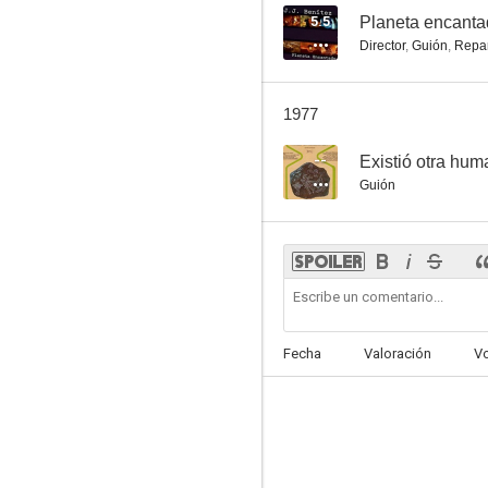
5.5
Planeta encant
Director
,
Guión
,
Repa
1977
--
Existió otra hu
Guión
Fecha
Valoración
V