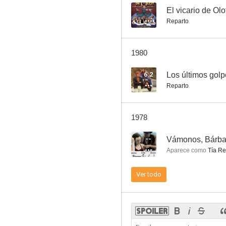
--
El vicario de Olo
Reparto
Furia española
1980
--
6.2
Reparto
1978
--
Vámonos, Bárba
Aparece como
Tía R
Los pianos mecánicos
Ver todo
--