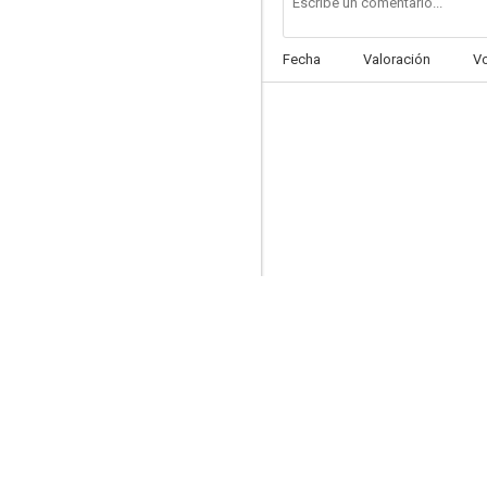
Fecha
Valoración
V
La cárcel de cristal
--
Un viaje de novios
--