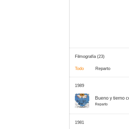
El castigador
--
Filmografía (23)
Todo
Reparto
1989
Bueno y tierno como un ángel
--
--
Bueno y tierno 
Reparto
1981