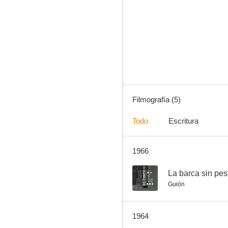
La vida privada de Fulano de Tal
Filmografía (5)
Todo
Escritura
1966
--
La barca sin pe
Guión
1964