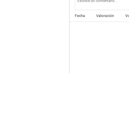
Fecha
Valoración
V
Victoria! 2: El frenesí del 17
--
Las viciosas y la menor
--