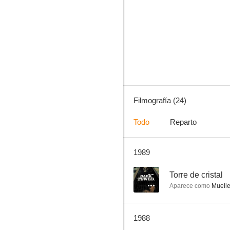
La plaza del Diamante
--
Filmografía (24)
Todo
Reparto
1989
Torre de cristal
--
--
Torre de cristal
Aparece como
Muelle
1988