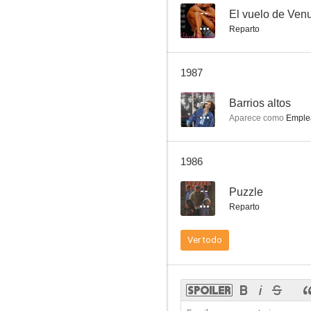
--
El vuelo de Ven
Reparto
Puzzle
1987
--
--
Barrios altos
Aparece como
Emple
1986
--
Puzzle
Reparto
Victoria! 3: La razón y el arrebato
Ver todo
--