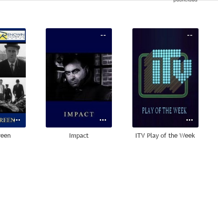
--
--
--
reen
Impact
ITV Play of the Week