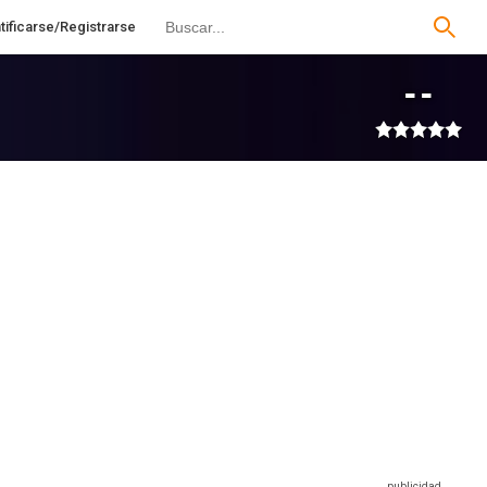
tificarse/Registrarse
--