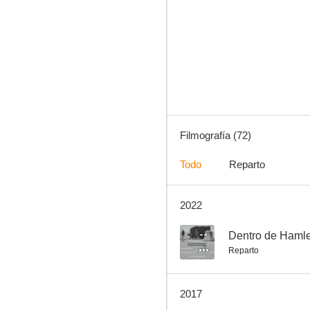
La maldición de Rookford
8.5
Filmografía (72)
Todo
Reparto
2022
Apparitions
7.0
--
Dentro de Hamle
Reparto
2017