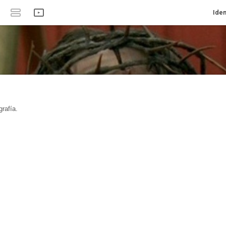
Iden
rafía.