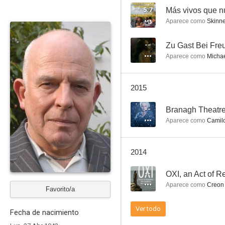
5.7
Más vivos que 
Aparece como
Skinne
National Theatre Live: Macbeth
--
Zu Gast Bei Fre
Aparece como
Michae
5.7
2015
--
Branagh Theatre 
Aparece como
Camil
2014
Más vivos que nunca
--
OXI, an Act of R
--
Aparece como
Creon
Favorito/a
Ver todo
Fecha de nacimiento