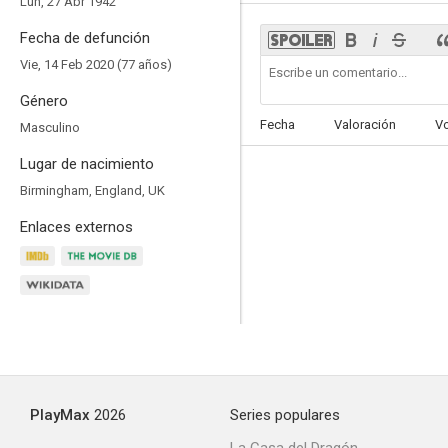
Lun, 27 Abr 1942
Fecha de defunción
Vie, 14 Feb 2020 (77 años)
Género
Los leones mandan
Fecha
Valoración
V
Masculino
--
Lugar de nacimiento
Birmingham, England, UK
Enlaces externos
Sparkle
--
PlayMax
2026
Series populares