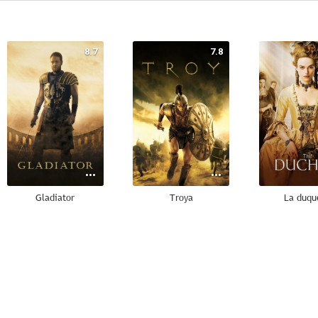
8.7
7.8
Gladiator
Troya
La duqu
6.2
6.1