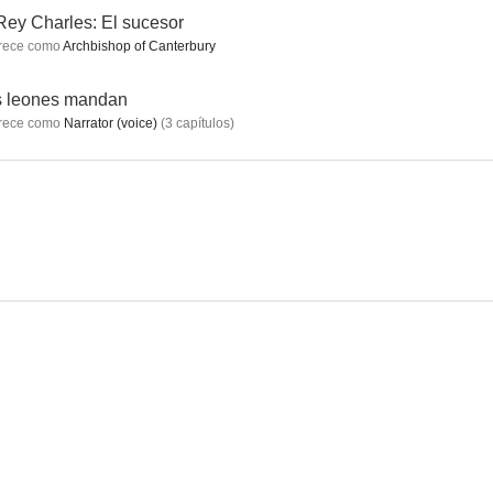
Rey Charles: El sucesor
rece como
Archbishop of Canterbury
Elizabeth: La edad de oro
El cuerpo (The Body)
María, madre de Jesús
s leones mandan
rece como
Narrator (voice)
(
3
capítulos
)
3.0
--
--
Alone, las pesadillas de un asesino
Dentro de Hamlet
Zu Gast Bei Freunden
--
--
--