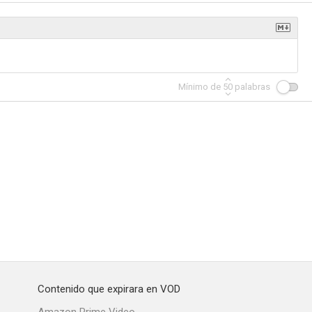
os
The Palace
Chemical Wedding
Mínimo de
50
palabras
--
--
--
m
Whistle
Los misterios del Inspector Lynley
--
--
--
Contenido que expirara en VOD