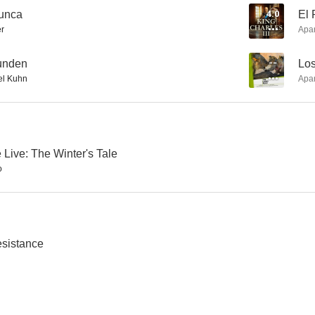
nunca
4.0
El 
r
Apa
La sombra de la espada
Jaque a la reina (Hennessy)
unden
--
Lo
l Kuhn
Apa
5.5
4.0
Live: The Winter's Tale
o
Autopsia de un alien (Autopsia alienígena)
El Rey Charles: El sucesor
esistance
--
--