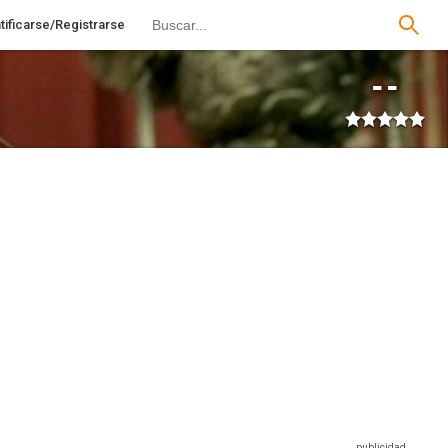
tificarse/Registrarse
--