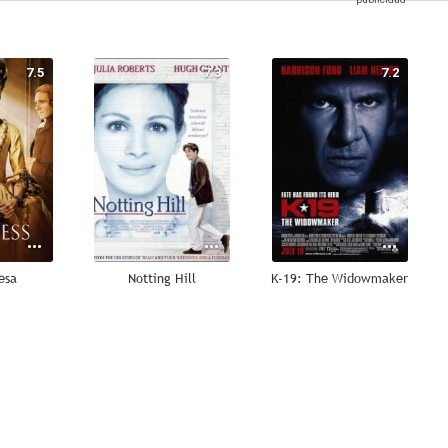
7.5
7.3
7.2
esa
Notting Hill
K-19: The Widowmaker
9.0
9.0
8.9