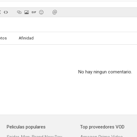
Branagh Theatre Live: The Winter's Tale
OXI, an Act of Resistance
Reflej
otos
Afinidad
--
--
No hay ningun comentario.
María Jesús
New Tricks
Clai
--
--
Peliculas populares
Top proveedores VOD