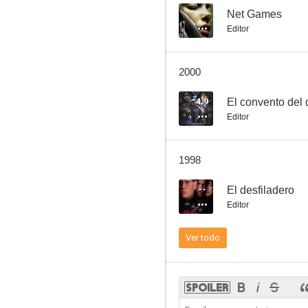
--
Net Games
Editor
2000
4.9
El convento del 
Editor
1998
--
El desfiladero
Editor
Ver todo