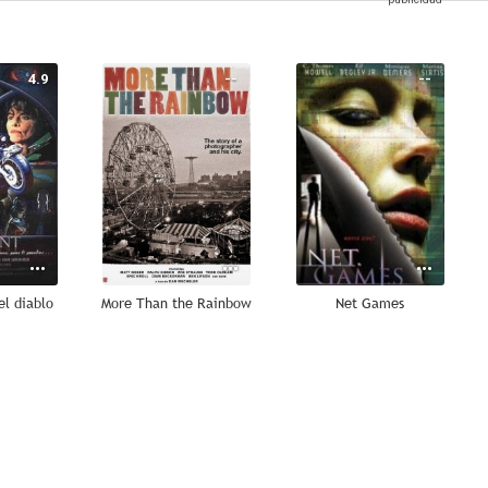
4.9
--
--
el diablo
More Than the Rainbow
Net Games
--