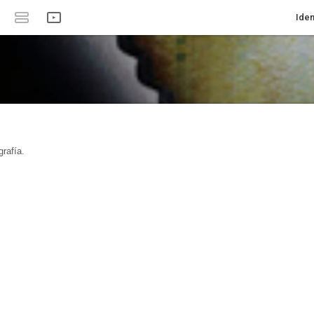
Iden
rafía.