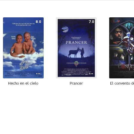
8.0
7.0
Hecho en el cielo
Prancer
El convento d
--
--