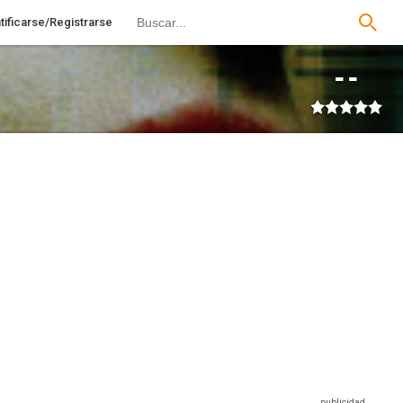
tificarse/Registrarse
--