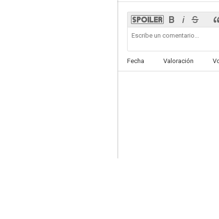
Snow White
Fecha
Valoración
V
--
A Doggone Adventure
--