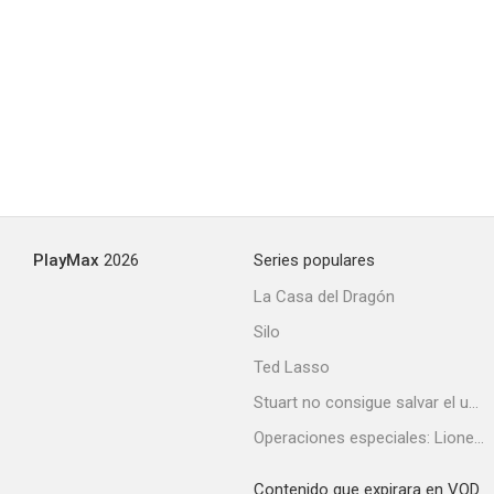
Hollywood Chainsaw Hookers
--
PlayMax
2026
Series populares
La Casa del Dragón
Silo
Terror Night
Ted Lasso
Stuart no consigue salvar el universo
Operaciones especiales: Lioness
Contenido que expirara en VOD