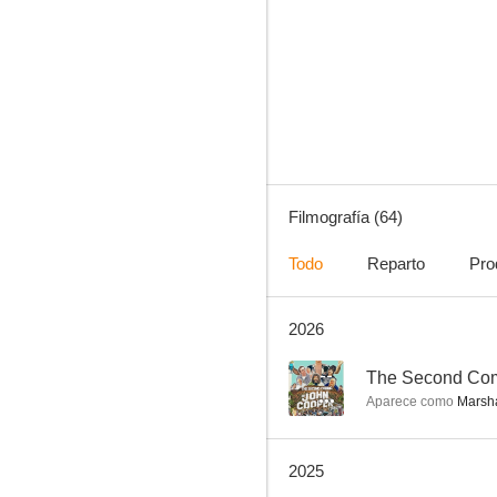
Nessie & Me
2.0
Filmografía (64)
Todo
Reparto
Pro
2026
Mi amigo Munchie
--
--
The Second Com
Aparece como
Marsh
2025