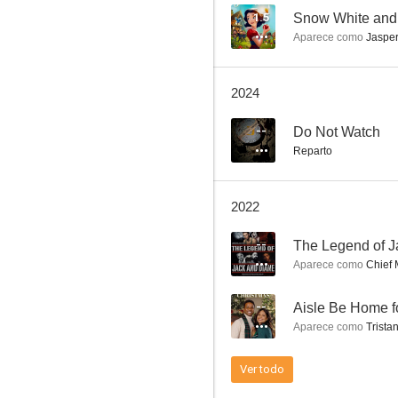
1.5
Snow White and 
Aparece como
Jasper
The Second Coming of John Cooper
2024
--
--
Do Not Watch
Reparto
2022
--
The Legend of J
Aparece como
Chief 
The Legend of Jack and Diane
--
Aisle Be Home f
--
Aparece como
Trista
Ver todo