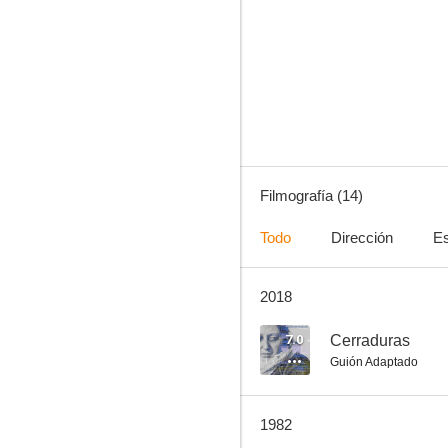
El infierno de Mekong
--
Filmografía (14)
Todo
Dirección
Es
2018
La pantera negra
--
7.0
Cerraduras
Guión Adaptado
1982