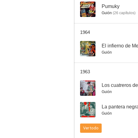
7.0
Pumuky
Guión
(
26
capítulos
)
En las ruinas de Babilonia
1964
--
--
El infierno de 
Guión
1963
--
Los cuatreros de
Guión
Rivales por amor
--
La pantera negr
Guión
Ver todo