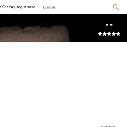
tificarse/Registrarse
--