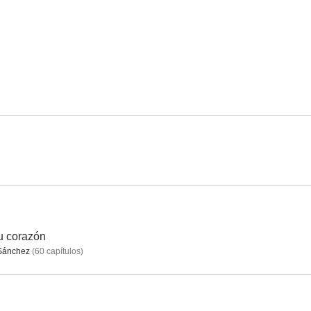
tu corazón
Sánchez
(
60
capítulos
)