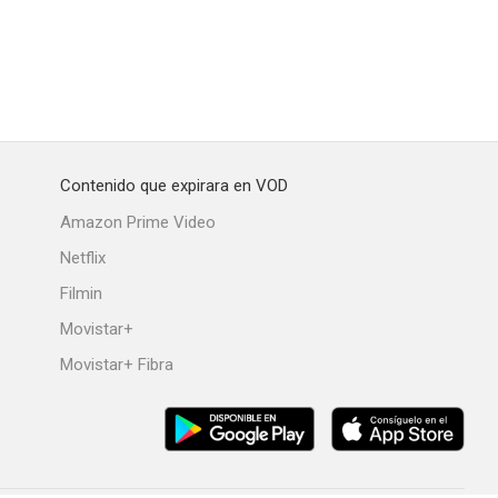
Contenido que expirara en VOD
Amazon Prime Video
Netflix
Filmin
Movistar+
Movistar+ Fibra