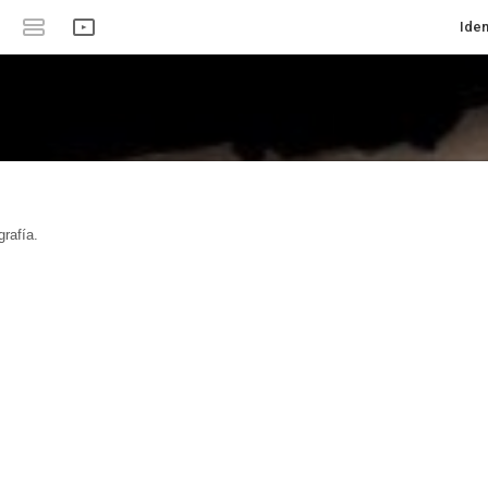
Iden
rafía.