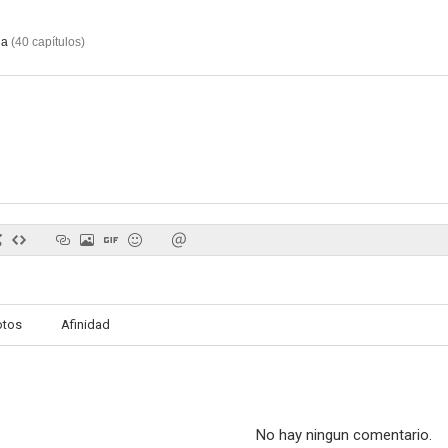
ia
(
40
capítulos
)
otos
Afinidad
No hay ningun comentario.