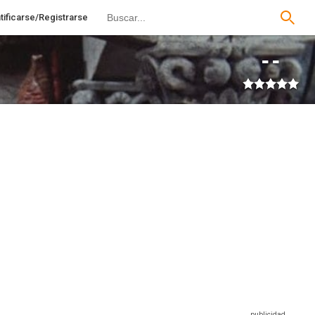
tificarse/Registrarse
--