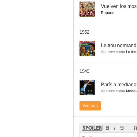
--
Vuelven los mos
Reparto
1952
--
Le trou normand
Aparece como
La fem
1949
--
París a median
Aparece como
Modele
Ver todo