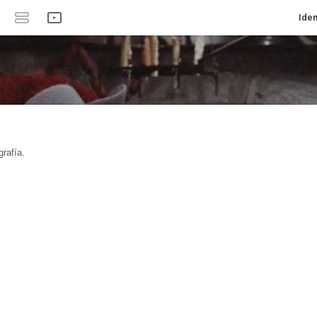
Iden
rafía.