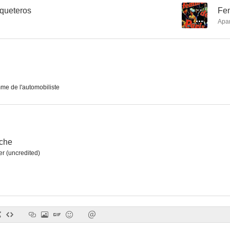
queteros
--
Fe
Apa
me de l'automobiliste
oche
r (uncredited)