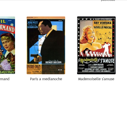
--
--
--
ormand
París a medianoche
Mademoiselle s'amuse