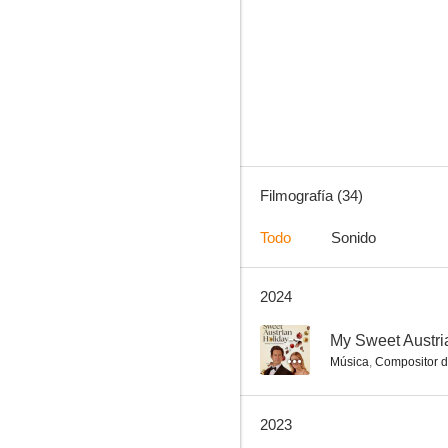
Perfume de amor
7.0
Filmografía (34)
Todo
Sonido
2024
A Veteran's Christmas
5.0
--
My Sweet Austri
Música
,
Compositor d
2023