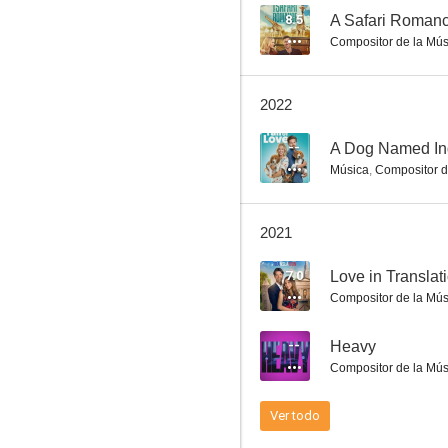
8.5
A Safari Roman
Compositor de la Mús
Rivales hasta el fin
2022
4.0
--
A Dog Named In
Música
,
Compositor d
2021
7.0
Love in Translat
Compositor de la Mús
Pasado oscuro
--
Heavy
--
Compositor de la Mús
Ver todo