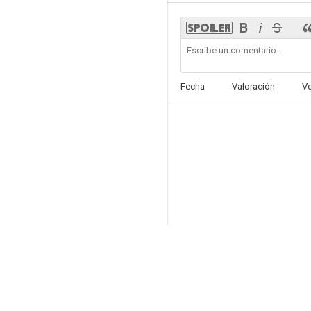
The Love Club
Fecha
Valoración
V
--
Left for Dead: The Ashley Reeves Story
--