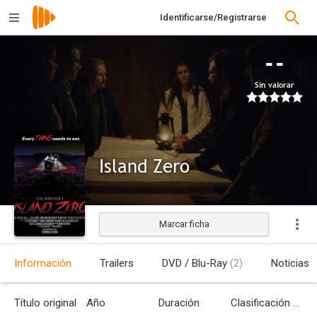
Identificarse/Registrarse
--
Sin valorar
Island Zero
Marcar ficha
Información
Trailers
DVD / Blu-Ray
(2)
Noticias
Título original
Año
Duración
Clasificación por edades