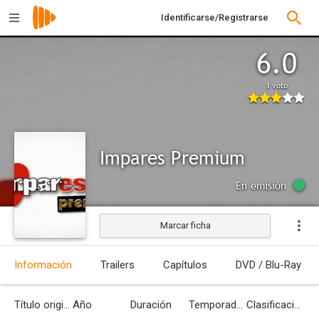
Identificarse/Registrarse
6.0
1 voto
Impares Premium
En emisión
Marcar ficha
Información
Trailers
Capítulos
DVD / Blu-Ray
Título original
Año
Duración
Temporadas
Clasificación por edades