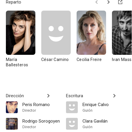
Reparto
María
César Camino
Cecilia Freire
Ivan Mas
Ballesteros
Dirección
Escritura
Peris Romano
Enrique Calvo
Director
Guión
Rodrigo Sorogoyen
Clara Gavilán
Director
Guión