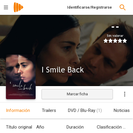
Identificarse/Registrarse
--
Sin valorar
I Smile Back
Marcar ficha
Estrenada
Información
Trailers
DVD / Blu-Ray
(1)
Noticias
Título original
Año
Duración
Clasificación por edades