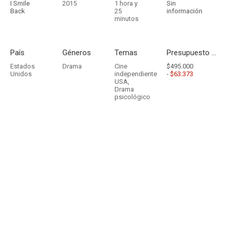
I Smile
2015
1 hora y
Sin
Back
25
información
minutos
País
Géneros
Temas
Presupuesto - Ingresos
Estados
Drama
Cine
$495.000
Unidos
independiente
-
$63.373
USA
,
Drama
psicológico