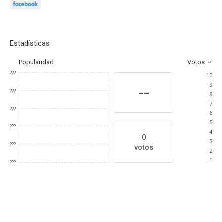
Estadísticas
Popularidad
Votos
???
10
9
--
???
8
7
???
6
5
???
4
0
3
???
votos
2
1
???