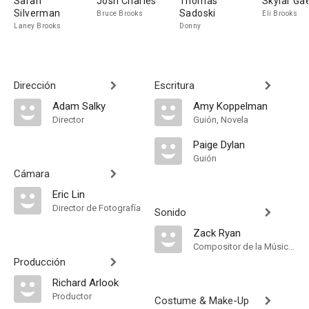
Sarah
Josh Charles
Thomas
Skylar Ga
Silverman
Sadoski
Bruce Brooks
Eli Brooks
Laney Brooks
Donny
Dirección
Escritura
Adam Salky
Amy Koppelman
Director
Guión, Novela
Paige Dylan
Guión
Cámara
Eric Lin
Director de Fotografía
Sonido
Zack Ryan
Compositor de la Música Original
Producción
Richard Arlook
Productor
Costume & Make-Up