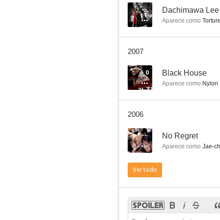
--
Dachimawa Lee
Aparece como
Tortur
Chunhyang
2007
6.0
Black House
Aparece como
Nylon 
2006
--
No Regret
Aparece como
Jae-ch
Ver todo