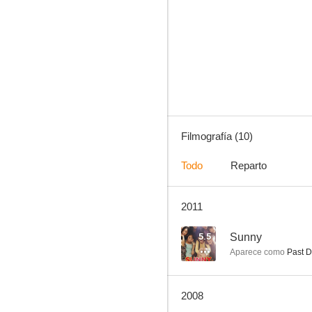
Sunny
--
Filmografía (10)
Todo
Reparto
2011
Camellia Project: Three Queer Stories at Bogil Island
--
5.5
Sunny
Aparece como
Past D
2008