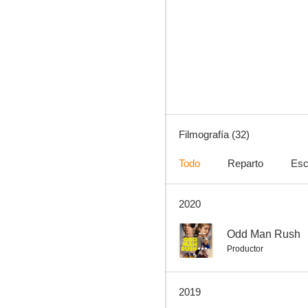
Sahara
7.8
Filmografía (32)
Todo
Reparto
Esc
2020
Resurrección
6.0
--
Odd Man Rush
Productor
2019