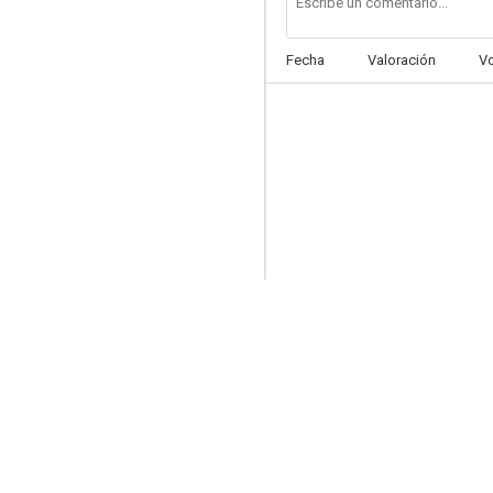
Fecha
Valoración
V
Odd Man Rush
--
Mr Hockey: The Gordie Howe Story
--