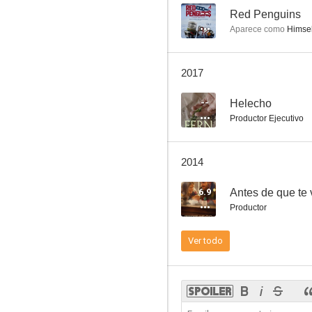
--
Red Penguins
Aparece como
Himsel
Mystery, Alaska
2017
5.0
--
Helecho
Productor Ejecutivo
2014
6.9
Antes de que te
Productor
Popcorn
Ver todo
--