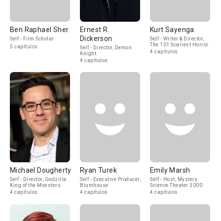
Ben Raphael Sher
Ernest R.
Kurt Sayenga
Dickerson
Self - Film Scholar
Self - Writer & Director,
The 101 Scariest Horror
5 capítulos
Self - Director, Demon
Movie Moments of All
4 capítulos
Knight
Time
4 capítulos
Michael Dougherty
Ryan Turek
Emily Marsh
Self - Director, Godzilla:
Self - Executive Producer,
Self - Host, Mystery
King of the Monsters
Blumhouse
Science Theater 3000
4 capítulos
4 capítulos
4 capítulos