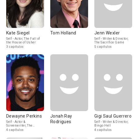
.line { background-
image: linear-
gradient;
background-size:
calc; a
Kate Siegel
Tom Holland
Jenn Wexler
Self - Actor, The Fall of
Self - Writer & Director,
the House of Usher
The Sacrifice Game
3 capítulos
5 capítulos
Dewayne Perkins
Jonah Ray
Gigi Saul Guerrero
Rodrigues
Self - Actor &
Self - Writer & Director,
Screenwriter, The
Bingo Hell
Blackening
4 capítulos
4 capítulos