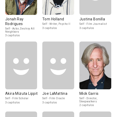
Jonah Ray
Tom Holland
Justina Bonilla
Rodrigues
Self - Writer, Psycho II
Self - Film Journalist
3 capítulos
3 capítulos
Self - Actor, Destroy All
Neighbors
3 capítulos
Akira Mizuta Lippit
Joe LaMattina
Mick Garris
Self - Film Scholar
Self - Film Oracle
Self - Director,
Sleepwalkers
3 capítulos
3 capítulos
2 capítulos