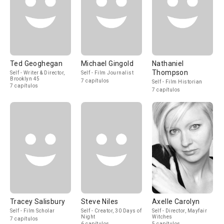
Ted Geoghegan
Michael Gingold
Nathaniel
Thompson
Self - Writer & Director,
Self - Film Journalist
Brooklyn 45
7 capítulos
Self - Film Historian
7 capítulos
7 capítulos
Tracey Salisbury
Steve Niles
Axelle Carolyn
Self - Film Scholar
Self - Creator, 30 Days of
Self - Director, Mayfair
Night
Witches
7 capítulos
6 capítulos
5 capítulos