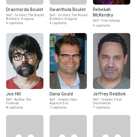
Dracmorda Boulet
Swanthula Boulet
Rebekah
McKendry
Self - Co-Host, The Boulet
Self - Co-Host, The Boulet
Brothers' Dragula
Brothers' Dragula
Self - Film Scholar
4 capítulos
4 capítulos
4 capítulos
Joe Hill
Dana Gould
Jeffrey Reddick
Self - Author, The
Self - Creator, Stan
Self - Creator, Final
Fireman
Against Evil
Destination
8 capítulos
7 capítulos
7 capítulos