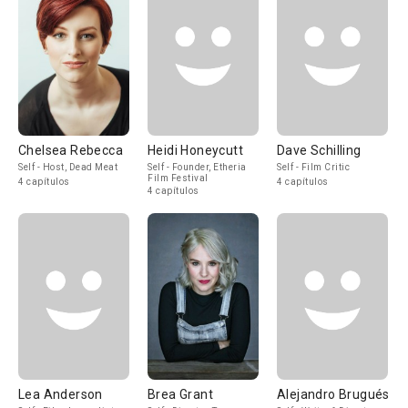
Chelsea Rebecca
Heidi Honeycutt
Dave Schilling
Self - Host, Dead Meat
Self - Founder, Etheria
Self - Film Critic
Film Festival
4 capítulos
4 capítulos
4 capítulos
Lea Anderson
Brea Grant
Alejandro Brugués