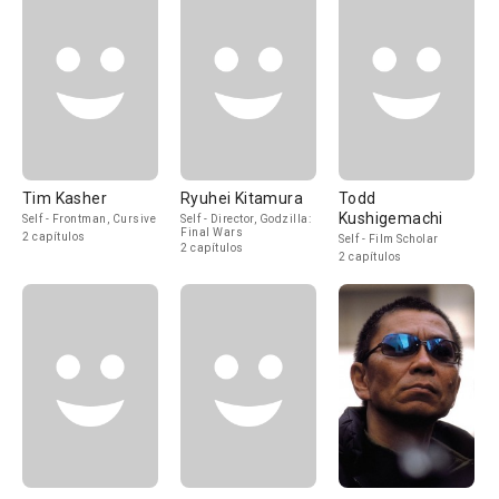
Tim Kasher
Ryuhei Kitamura
Todd
Kushigemachi
Self - Frontman, Cursive
Self - Director, Godzilla:
Final Wars
2 capítulos
Self - Film Scholar
2 capítulos
2 capítulos