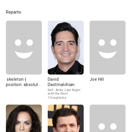
Reparto
.skeleton {
David
Joe Hill
position: absolute;
Dastmalchian
top: 52px; width:
Self - Actor, Late Night
with the Devil
475px; display:
10 capítulos
flex; -ms-flex-
wrap: wrap; flex-
wrap: wrap;
padding: 20px
10px; height:
186px;}.skeleton