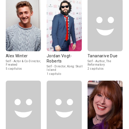
Alex Winter
Jordan Vogt-
Tananarive Due
Roberts
Self - Actor & Co-Director,
Self - Author, The
Freaked
Reformatory
Self - Director, Kong: Skull
5 capítulos
2 capítulos
Island
1 capítulo