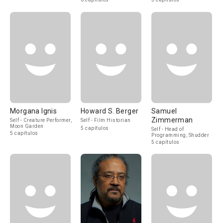
Morgana Ignis
Howard S. Berger
Samuel
Zimmerman
Self - Creature Performer,
Self - Film Historian
Moon Garden
5 capítulos
Self - Head of
5 capítulos
Programming, Shudder
5 capítulos