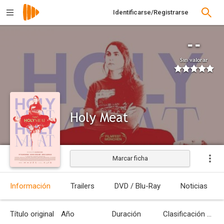
Identificarse/Registrarse
--
Sin valorar
Holy Meat
Marcar ficha
Estrenada
Información
Trailers
DVD / Blu-Ray
Noticias
Título original
Año
Duración
Clasificación por edades