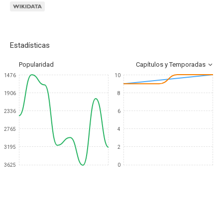
Estadísticas
Popularidad
Capítulos y Temporadas
1476
10
1906
8
2336
6
2765
4
3195
2
3625
0