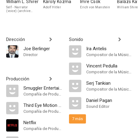
William L. Shirer
Károly Kozma
Imre Csók
Balázs Ka
Self - Narrator
Adolf Hitler
Erich von Manstein
William Shire
(voice) (archive
footage)
Dirección
Sonido
Joe Berlinger
Ira Antelis
Director
Compositor de la Música Original, Music Consultant
Vincent Pedulla
Compositor de la Música Original
Producción
Serj Tankian
Smuggler Entertainment
Compositor de la Música Original
Compañía de Produccion
Daniel Pagan
Third Eye Motion Picture Company
Sound Editor
Compañía de Produccion
7 más
Netflix
Compañía de Produccion