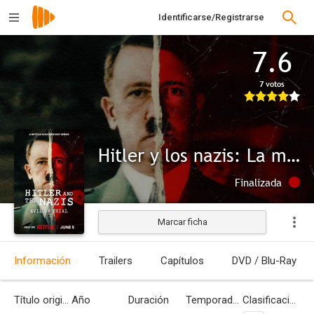
Identificarse/Registrarse
7.6
7 votos
Hitler y los nazis: La maldad a juicio
Finalizada
Marcar ficha
Información
Trailers
Capítulos
DVD / Blu-Ray
Título original
Año
Duración
Temporadas
Clasificación por edades