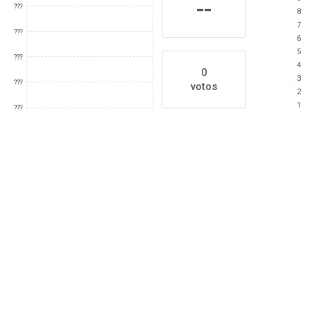
--
???
8
7
???
6
5
???
4
0
3
???
votos
2
1
???