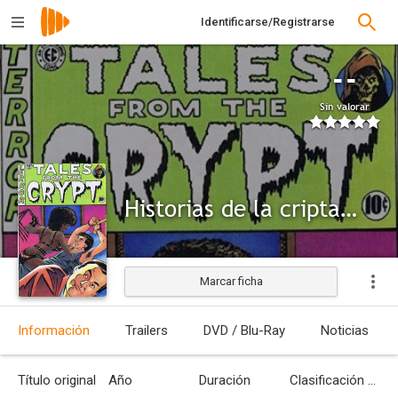
Identificarse/Registrarse
--
Sin valorar
Historias de la cripta: El guardián de mi hermano
Marcar ficha
Información
Trailers
DVD / Blu-Ray
Noticias
Título original
Año
Duración
Clasificación por edades