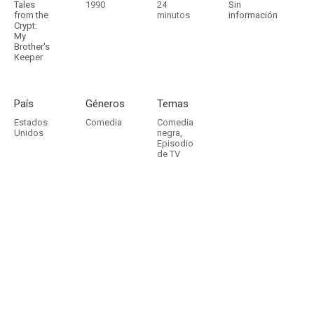
Tales
1990
24
Sin
from the
minutos
información
Crypt:
My
Brother's
Keeper
País
Géneros
Temas
Estados
Comedia
Comedia
Unidos
negra
,
Episodio
de TV