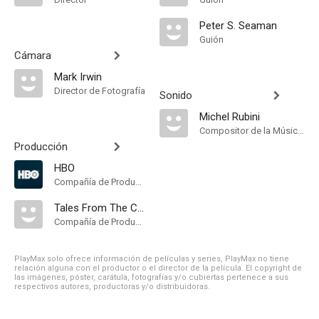
Peter S. Seaman
Guión
Cámara
Mark Irwin
Director de Fotografía
Sonido
Michel Rubini
Compositor de la Música Original
Producción
HBO
Compañía de Produccion
Tales From The Crypt Holdings
Compañía de Produccion
PlayMax solo ofrece información de películas y series, PlayMax no tiene
relación alguna con el productor o el director de la película. El copyright de
las imágenes, póster, carátula, fotografías y/o cubiertas pertenece a sus
respectivos autores, productoras y/o distribuidoras.