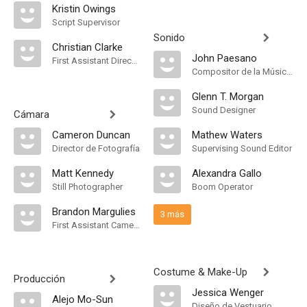
Kristin Owings
Script Supervisor
Sonido
Christian Clarke
John Paesano
First Assistant Director
Compositor de la Música Original
Glenn T. Morgan
Sound Designer
Cámara
Cameron Duncan
Mathew Waters
Director de Fotografía
Supervising Sound Editor
Matt Kennedy
Alexandra Gallo
Still Photographer
Boom Operator
Brandon Margulies
3 más
First Assistant Camera
Costume & Make-Up
Producción
Jessica Wenger
Alejo Mo-Sun
Diseño de Vestuario