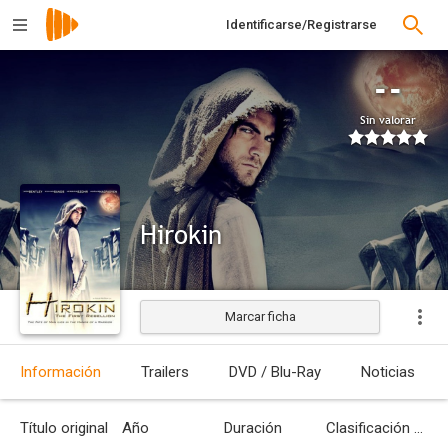
Identificarse/Registrarse
--
Sin valorar
Hirokin
Marcar ficha
Estrenada
Información
Trailers
DVD / Blu-Ray
Noticias
Título original
Año
Duración
Clasificación por edades