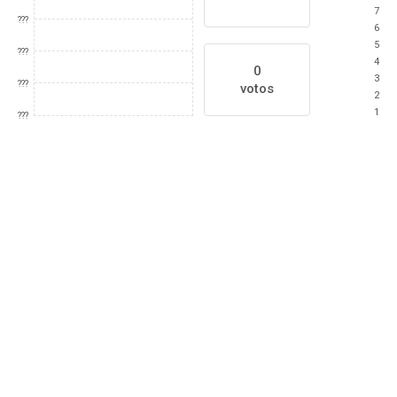
7
???
6
5
???
4
0
3
???
votos
2
1
???