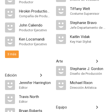
Productor
Tiffany Welt
Hirokin Productions
Costume Supervisor
Compañía de Produccion
Stephanie Bravo
John Caliendo
Jefe Departamento de Maquillaje
Productor Ejecutivo
Kaitlin Vidak
Ken Locsmandi
Key Hair Stylist
Productor Ejecutivo
3 más
Arte
Stephanie J. Gordon
Diseño de Producción
Edición
Jennifer Harrington
Michael Rixon
Editor
Dirección Artística
Travis North
Editor
Equipo
Bryan Roberts