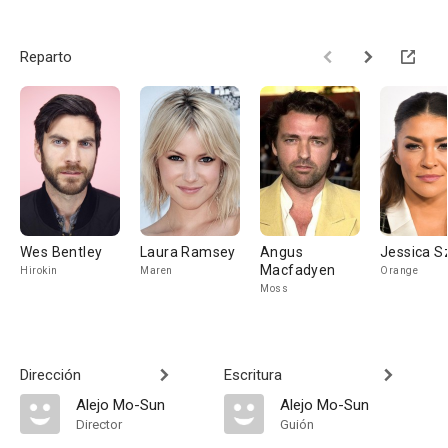
Reparto
Wes Bentley
Laura Ramsey
Angus
Jessica S
Macfadyen
Hirokin
Maren
Orange
Moss
Dirección
Escritura
Alejo Mo-Sun
Alejo Mo-Sun
Director
Guión