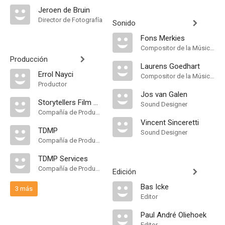
Jeroen de Bruin
Director de Fotografía
Sonido
Fons Merkies
Compositor de la Música Original
Producción
Laurens Goedhart
Errol Nayci
Compositor de la Música Original
Productor
Jos van Galen
Storytellers Film & TV
Sound Designer
Compañía de Produccion
Vincent Sinceretti
TDMP
Sound Designer
Compañía de Produccion
TDMP Services
Compañía de Produccion
Edición
Bas Icke
3 más
Editor
Paul André Oliehoek
Editor