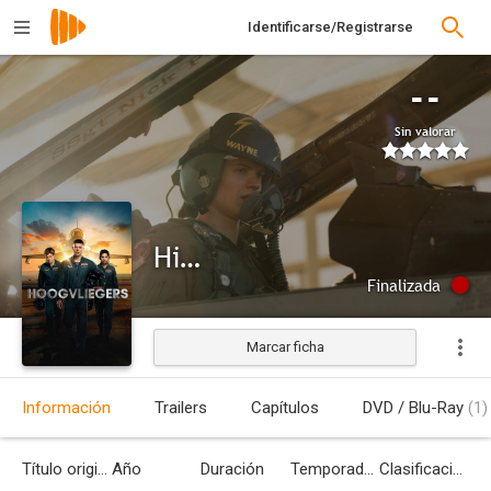
Identificarse/Registrarse
--
Sin valorar
High Flyers
Finalizada
Marcar ficha
Información
Trailers
Capítulos
DVD / Blu-Ray
(1)
Título original
Año
Duración
Temporadas
Clasificación por edades