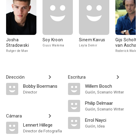
Josha
Soy Kroon
Sinem Kavus
Gijs Schol
Stradowski
van Ascha
Guus Walema
Leyla Demir
Rutger de Man
Roderick Wa
Dirección
Escritura
Bobby Boermans
Willem Bosch
Director
Guión, Scenario Writer
Philip Delmaar
Guión, Scenario Writer
Cámara
Errol Nayci
Lennert Hillege
Guión, Idea
Director de Fotografía