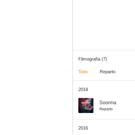
Bhaag Milkha Bhaag
--
Filmografía (7)
Todo
Reparto
2018
Love, Sex and Deceit
--
Soorma
Reparto
2016