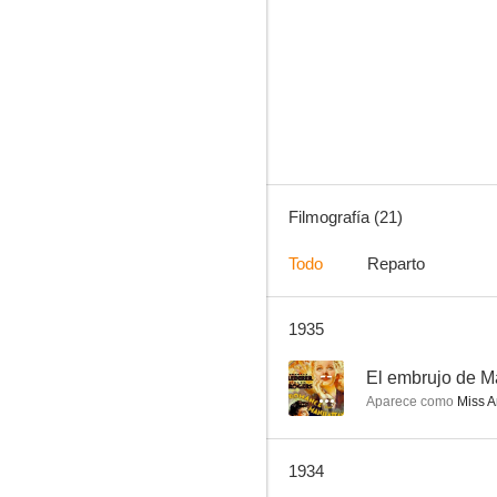
Secret of the Chateau
--
Filmografía (21)
Todo
Reparto
1935
La mundana
--
--
El embrujo de M
Aparece como
Miss A
1934