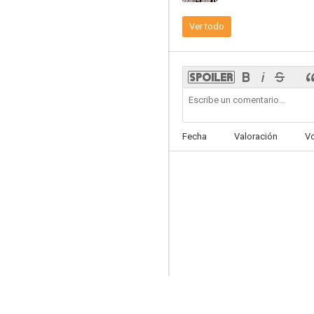
Ver todo
Abraham Lincoln
--
Fecha
Valoración
V
El barbero de Napoleón