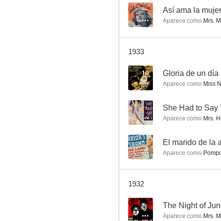
--
Así ama la muje
Aparece como
Mrs. 
Acepto esta mujer
1933
--
10
Gloria de un día
Aparece como
Miss N
--
She Had to Say
Aparece como
Mrs. H
--
El marido de la
Aparece como
Pompo
She's My Weakness
--
1932
--
The Night of Ju
Aparece como
Mrs. M