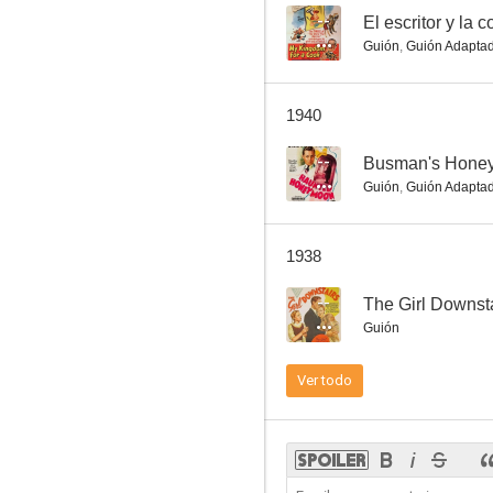
--
El escritor y la 
Guión
,
Guión Adapta
1940
--
Busman's Hone
Guión
,
Guión Adapta
1938
--
The Girl Downst
Guión
Ver todo