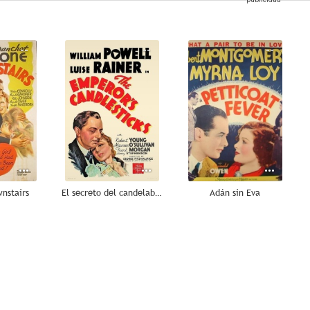
--
--
--
nstairs
El secreto del candelabro (Los candelabros del Zar)
Adán sin Eva