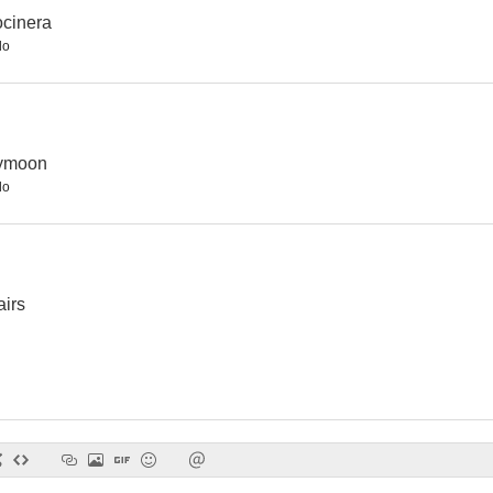
cocinera
do
ymoon
do
airs