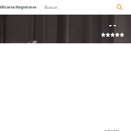
tificarse/Registrarse
--