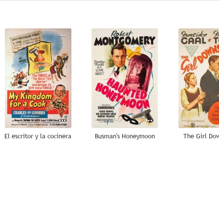
--
--
El escritor y la cocinera
Busman's Honeymoon
The Girl Dow