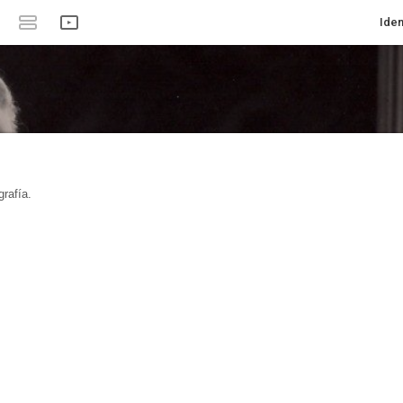
Iden
rafía.