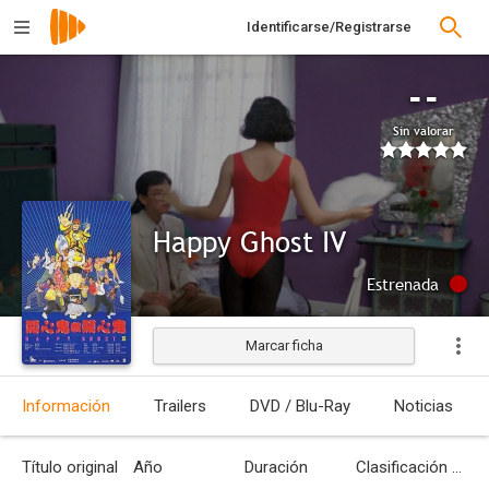
Identificarse/Registrarse
--
Sin valorar
Happy Ghost IV
Estrenada
Marcar ficha
Información
Trailers
DVD / Blu-Ray
Noticias
Título original
Año
Duración
Clasificación por edades