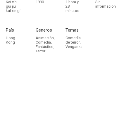
Kai xin
1990
1 hora y
Sin
gui jiu
28
información
kai xin gi
minutos
País
Géneros
Temas
Hong
Animación
,
Comedia
Kong
Comedia
,
de terror
,
Fantástico
,
Venganza
Terror