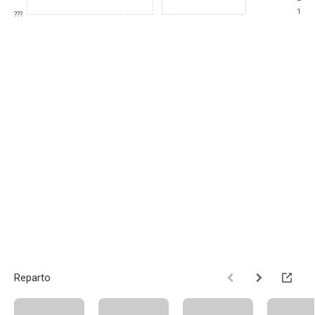
1
???
Reparto