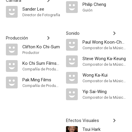
Cámara
Philip Cheng
Sander Lee
Guión
Director de Fotografía
Sonido
Producción
Paul Wong Koon-Chung
Clifton Ko Chi-Sum
Compositor de la Música Original
Productor
Steve Wong Ka-Keung
Ko Chi Sum Films Company Limited
Compositor de la Música Original
Compañía de Produccion
Wong Ka-Kui
Pak Ming Films
Compositor de la Música Original
Compañía de Produccion
Yip Sai-Wing
Compositor de la Música Original
Efectos Visuales
Tsui Hark