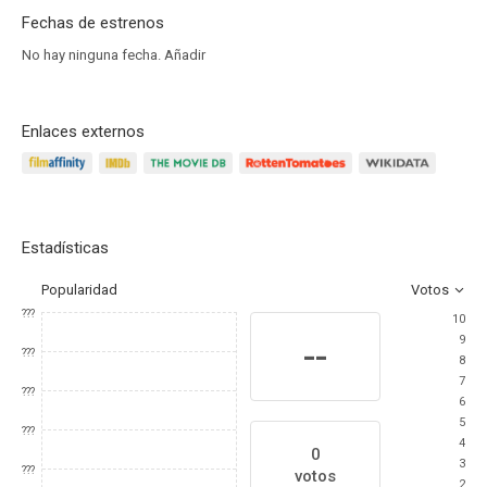
Fechas de estrenos
No hay ninguna fecha.
Añadir
Enlaces externos
Estadísticas
Popularidad
Votos
???
10
9
--
???
8
7
???
6
5
???
4
0
3
???
votos
2