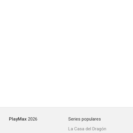
El arreglalotodo
--
Stella Maris
PlayMax
2026
Series populares
La Casa del Dragón