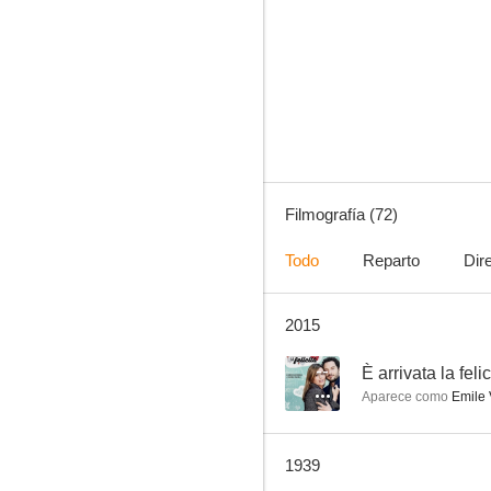
She, la diosa del fuego
6.0
Filmografía (72)
Todo
Reparto
Dir
2015
Down to Earth
5.0
--
È arrivata la felic
Aparece como
Emile 
1939