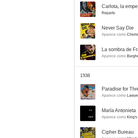
--
Carlota, la emper
Reparto
Asesinato en el acuario
--
Never Say Die
Aparece como
Chemi
--
--
La sombra de Fr
Aparece como
Burgh
1938
--
Paradise for Thr
Aparece como
Lawyer
Nurse Edith Cavell
--
--
María Antonieta
Aparece como
King's
--
Cipher Bureau