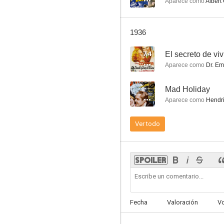
Aparece como
Albert
1936
7.4
El secreto de viv
La sombra de Frankenstein
Aparece como
Dr. Emil
--
--
Mad Holiday
Aparece como
Hendri
Ver todo
María Antonieta
--
Fecha
Valoración
V