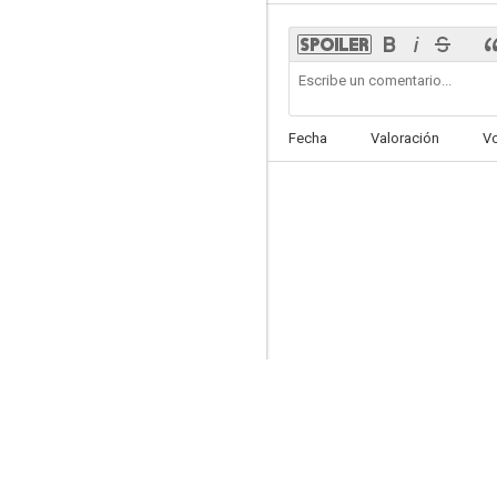
Peter von Kant
Fecha
Valoración
V