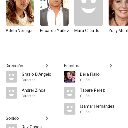
Adela Noriega
Eduardo Yáñez
Mara Croatto
Zully Mon
Dirección
Escritura
Grazio D'Angelo
Delia Fiallo
Director
Guión
Andrei Zinca
Tabaré Pérez
Director
Guión
Isamar Hernández
Guión
Sonido
Rey Casas