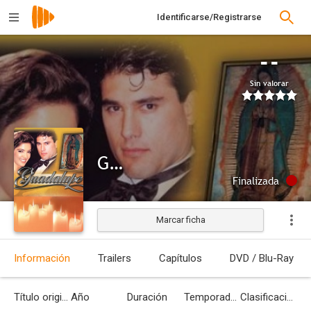
Identificarse/Registrarse
--
Sin valorar
Guadalupe
Finalizada
Marcar ficha
Información
Trailers
Capítulos
DVD / Blu-Ray
Título original
Año
Duración
Temporadas
Clasificación por edades