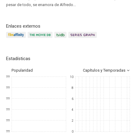
pesar de todo, se enamora de Alfredo...
Enlaces externos
Estadísticas
Popularidad
Capítulos y Temporadas
???
10
???
8
???
6
???
4
???
2
???
0