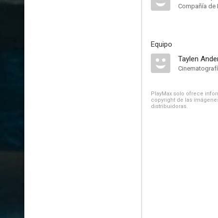
Compañía de 
Equipo
Taylen Ande
Cinematograf
PlayMax solo ofrece inform
copyright de las imágenes
distribuidoras.