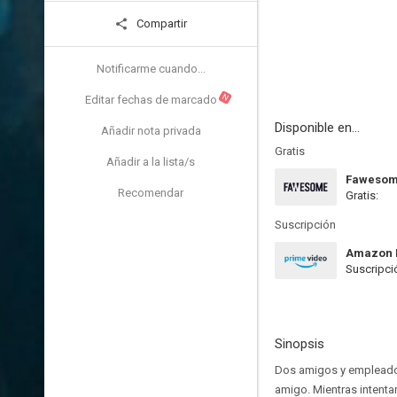
Compartir
Notificarme cuando...
N
Editar fechas de marcado
Disponible en...
Añadir nota privada
Gratis
Añadir a la lista/s
Faweso
Recomendar
Gratis:
Suscripción
Amazon 
Suscripci
Sinopsis
Dos amigos y empleados
amigo. Mientras intenta