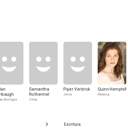
lan
Samantha
Piper Verbrick
Quinn Hemphill
hbaugh
Rothermel
Jenny
Rebecca
an Mulligan
Chloe
Escritura