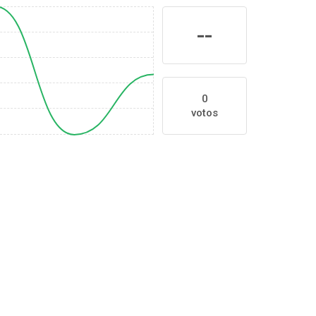
--
0
votos