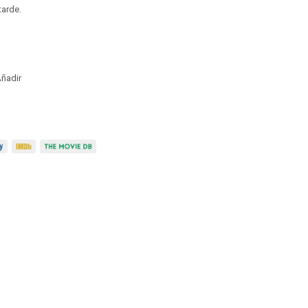
arde.
ñadir