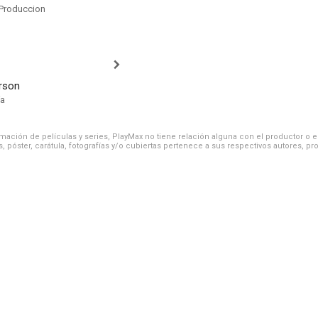
Produccion
rson
ía
ación de películas y series, PlayMax no tiene relación alguna con el productor o el d
, póster, carátula, fotografías y/o cubiertas pertenece a sus respectivos autores, pr