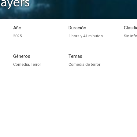
layers
Año
Duración
Clasif
2025
1 hora y 41 minutos
Sin inf
Géneros
Temas
Comedia
,
Terror
Comedia de terror