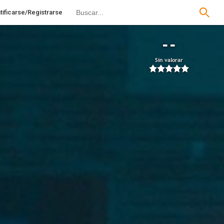
tificarse/Registrarse
--
Sin valorar