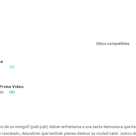
Sitios compatibles
me
SD
Prime Video
ón:
HD
 de un minigolf (putt-putt) deben enfrentarse a una secta demoníaca que ha
n rescatarlo, descubren que también planea destruir su ciudad natal. Juntos 