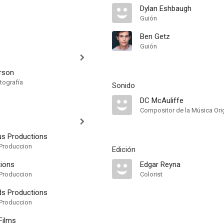
Dylan Eshbaugh
Guión
Ben Getz
Guión
rson
tografía
Sonido
DC McAuliffe
Compositor de la Música Orig
us Productions
Produccion
Edición
ions
Edgar Reyna
Produccion
Colorist
ds Productions
Produccion
Films