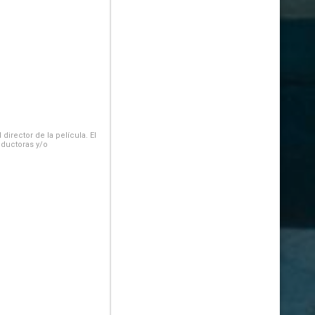
irector de la película. El
oductoras y/o