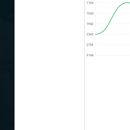
1159
1560
1962
2363
2765
3166