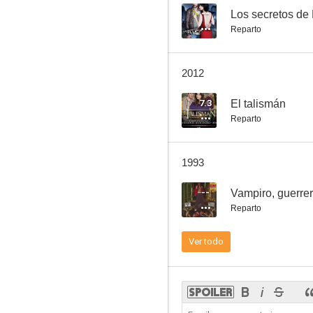
--
Los secretos de
Reparto
El sátiro
2012
--
7.3
El talismán
Reparto
1993
--
Vampiro, guerre
Reparto
La loca de los milagros
Ver todo