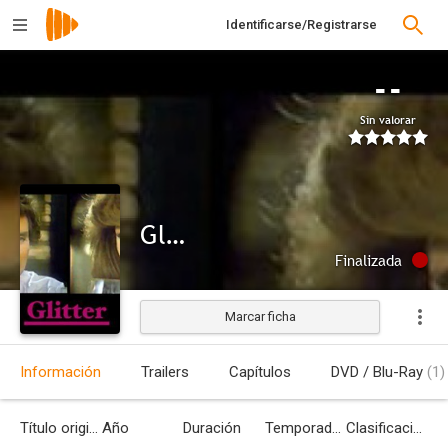
Identificarse/Registrarse
--
Sin valorar
Glitter
Finalizada
Marcar ficha
Información
Trailers
Capítulos
DVD / Blu-Ray
(1)
Título original
Año
Duración
Temporadas
Clasificación por edades