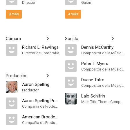
Director
Guión
8 más
4 más
Cámara
Sonido
Richard L. Rawlings
Dennis McCarthy
Director de Fotografía
Compositor de la Música Original, Música
Peter T. Myers
Compositor de la Música Original
Producción
Duane Tatro
Aaron Spelling
Compositor de la Música Original
Productor
Lalo Schifrin
Aaron Spelling Productions
Main Title Theme Composer
Compañía de Produccion
American Broadcasting Company
Compañía de Produccion