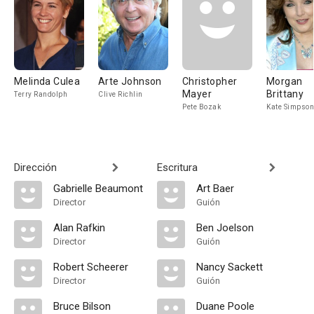
Melinda Culea
Arte Johnson
Christopher
Morgan
Mayer
Brittany
Terry Randolph
Clive Richlin
Pete Bozak
Kate Simpson
Dirección
Escritura
Gabrielle Beaumont
Art Baer
Director
Guión
Alan Rafkin
Ben Joelson
Director
Guión
Robert Scheerer
Nancy Sackett
Director
Guión
Bruce Bilson
Duane Poole