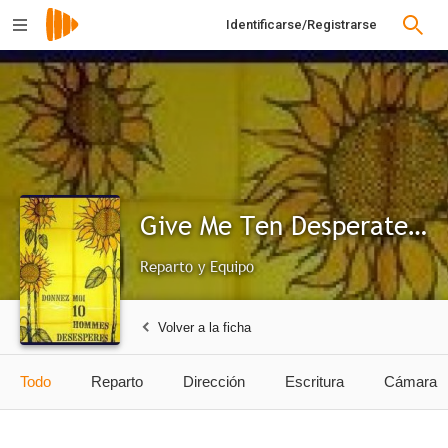
Identificarse/Registrarse
Give Me Ten Desperate Men
Reparto y Equipo
Volver a la ficha
Todo
Reparto
Dirección
Escritura
Cámara