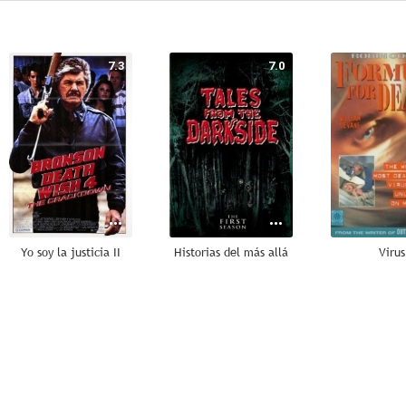
7.3
7.0
Yo soy la justicia II
Historias del más allá
Virus
4.0
2.0