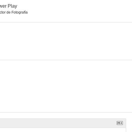
wer Play
ctor de Fotografía
 a morir
Hollywood Harry
I'm Almost Not Crazy: John Cassavetes - the Man and His Work