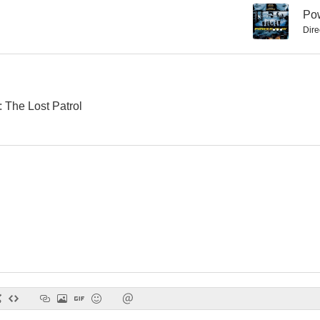
--
Po
Dire
Yo posé para Playboy
Ochenta y tres horas para morir
Predestinada
 The Lost Patrol