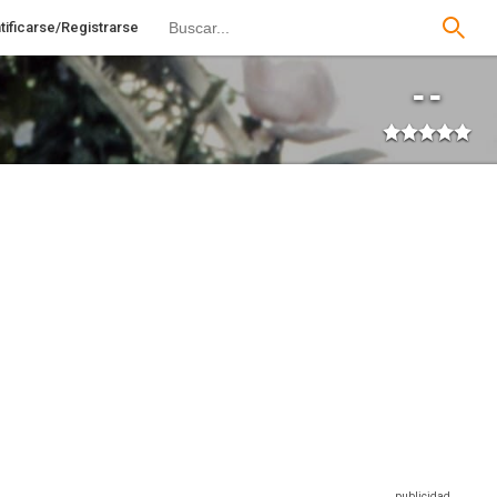
tificarse/Registrarse
--