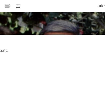
Iden
rafía.