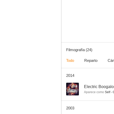
Special Forces
--
Filmografía (24)
Todo
Reparto
Cá
2014
Navidad todos los días
--
7.8
Electric Boogalo
Aparece como
Self -
2003