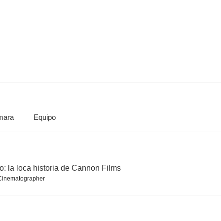
Mensajero de la muerte
Kinjite: Prohibido en occidente
Power P
--
--
mara
Equipo
El anillo
Duerme niña, duerme
Biónicos para
--
--
o: la loca historia de Cannon Films
 Cinematographer