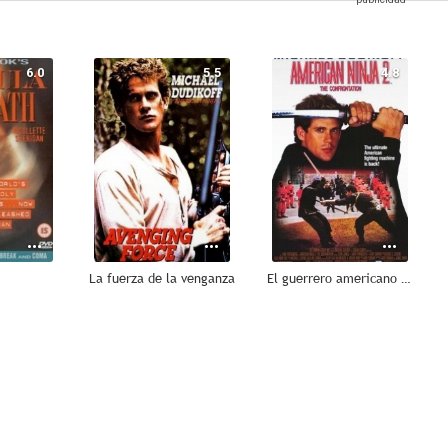
6.0
5.5
4.8
La fuerza de la venganza
El guerrero americano 2: La confrontación
--
--
--