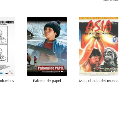
--
--
--
Columbus
Paloma de papel
Asia, el culo del mundo
--
--
--