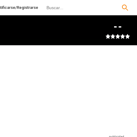
tificarse/Registrarse
--