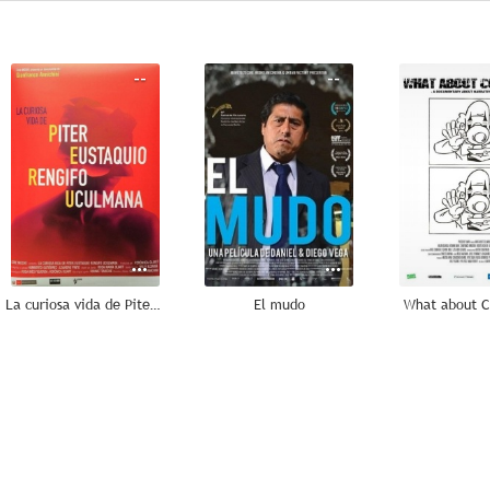
--
--
La curiosa vida de Piter Eustaquio Rengifo Uculmana
El mudo
What about 
--
--