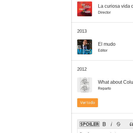
--
La curiosa vida
Director
2013
--
El mudo
Editor
2012
--
What about Col
Reparto
Ver todo