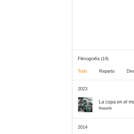
Alias 'La Gringa'
--
Filmografía (14)
Todo
Reparto
Dir
2023
María del desierto
--
La copa en el m
Reparto
2014