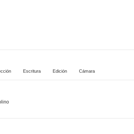
La casa del recuerdo
Una novia en Nueva York
La fuga del
--
ección
Escritura
Edición
Cámara
Cuentos inmorales
olino