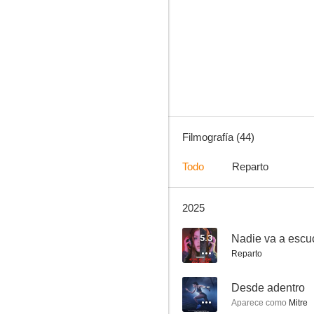
Yo, mi mujer y mi mujer muerta
3.0
Filmografía (44)
Todo
Reparto
2025
Abrakadabra
2.0
5.3
Nadie va a escuc
Reparto
--
Desde adentro
Aparece como
Mitre