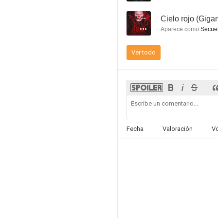
--
Cielo rojo (Giga
Aparece como
Secues
Ver todo
Último recurso
--
Fecha
Valoración
V
El perfecto David
--