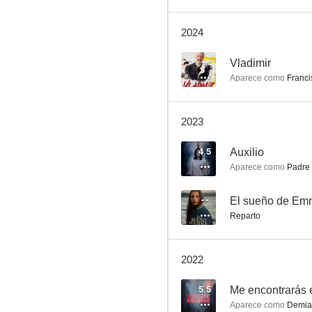
2024
Dark Web: Descent Into Hell
--
Vladimir
Aparece como
Franci
--
2023
4.5
Auxilio
Aparece como
Padre 
--
El sueño de E
Reparto
Vladimir
--
2022
5.5
Aparece como
Demia