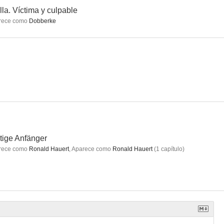
lla. Víctima y culpable
rece como
Dobberke
nd
Las flores de antaño
Mientras soñábamos
--
--
--
tige Anfänger
rece como
Ronald Hauert
,
Aparece como
Ronald Hauert
(
1
capítulo
)
da
SOKO Stuttgart
Hamburgo 112
--
--
--