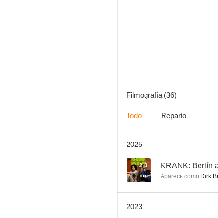
Veteranos contra el crimen
6.0
Filmografía (36)
Todo
Reparto
2025
Stereo
--
2.0
KRANK: Berlín al
Aparece como
Dirk B
2023