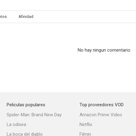
otos
Afinidad
Stromberg
Colonia Brigada Criminal (SOKO Köln)
SOKO Lei
No hay ningun comentario.
Peliculas populares
Top proveedores VOD
Spider-Man: Brand New Day
Amazon Prime Video
La odisea
Netflix
La boca del diablo
Filmin