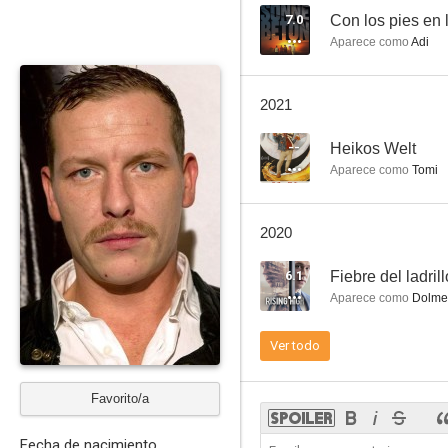
7.0
Con los pies en l
Aparece como
Adi
F For Freaks
2021
--
--
Heikos Welt
Aparece como
Tomi
2020
6.1
Fiebre del ladrill
Aparece como
Dolmet
Summer Solstice
Ver todo
--
Favorito/a
Fecha de nacimiento