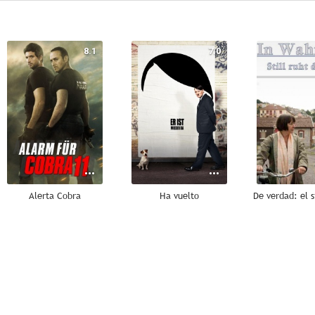
8.1
7.0
Alerta Cobra
Ha vuelto
7.8
7.0