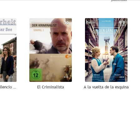
10
10
9.0
De verdad: el silencio descansa sobre el lago
El Criminalista
A la vuelta de la esquina
6.4
6.2
6.1