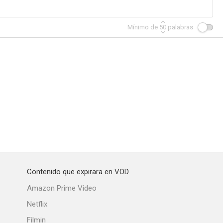
Mínimo de
50
palabras
pzig
Coast Guard
Police Call 110
Contenido que expirara en VOD
Amazon Prime Video
Netflix
Filmin