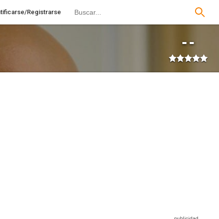
tificarse/Registrarse
--