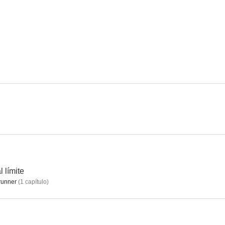
Babylon Berlin
Con los pies en la tierra
5.0
2.0
Nuestros chicos
KRANK: Berlín al límite
Heikos 
--
--
 límite
runner
(
1
capítulo
)