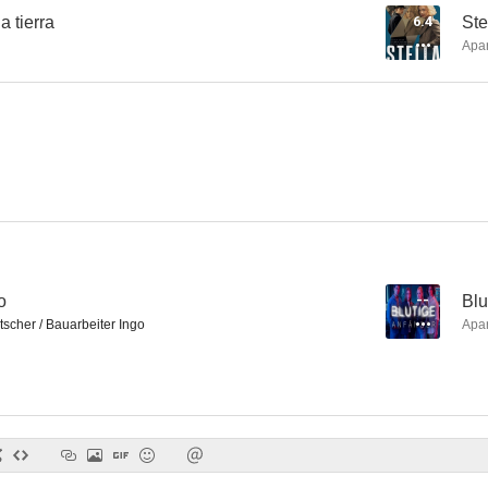
a tierra
6.4
Ste
Apa
Liebesfilm
SOKO Hamburgo
Gutla
--
--
o
--
Blu
scher / Bauarbeiter Ingo
Apa
Little Thirteen
Asesinato en el norte
Shaha
--
--