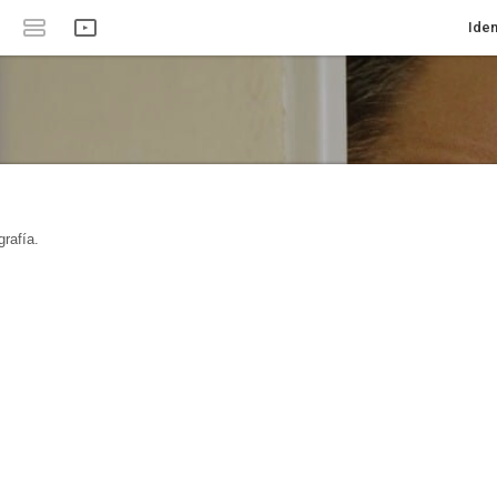
Iden
rafía.