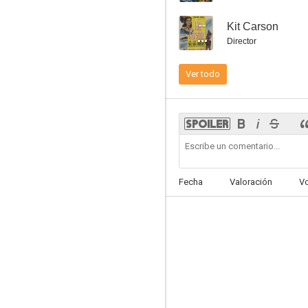
--
Kit Carson
Director
Ver todo
Judge Hardy and Son
--
Fecha
Valoración
V
Out West with the Hardys
--