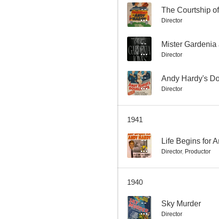
--
The Courtship o
Director
Andy Hardy's Private Secretary
--
Mister Gardenia
Director
--
--
Andy Hardy's Do
Director
1941
--
Life Begins for 
Director
,
Productor
Kit Carson
--
1940
--
Sky Murder
Director