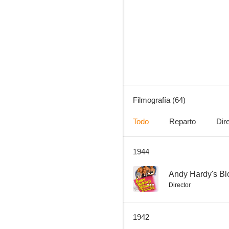
The Courtship of Andy Hardy
--
Filmografía (64)
Todo
Reparto
Dir
1944
Pierre of the Plains
--
--
Andy Hardy's Bl
Director
1942