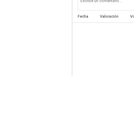
Fecha
Valoración
V
La tumba india: La misión del Yogi
--
Historias tenebrosas
--