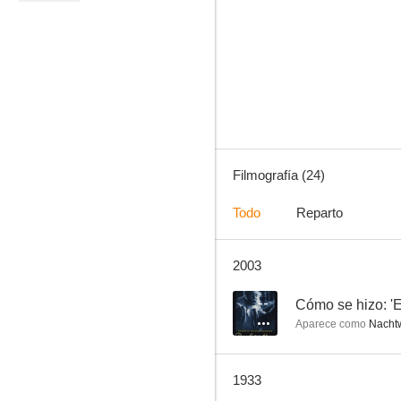
Los Nibelungos 1: La muerte de Sigfrido (Los Nibelungos Parte I)
6.9
Filmografía (24)
Todo
Reparto
2003
La muerte cansada
--
--
Cómo se hizo: 'E
Aparece como
Nachtw
1933