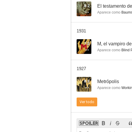
8.2
El testamento d
Aparece como
Baums
Cómo se hizo: 'El Último'
1931
--
7.2
M, el vampiro de
Aparece como
Blind 
1927
8.3
Metrópolis
Aparece como
Working Man Wh
Decameron Nights
Ver todo
--