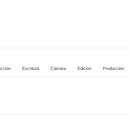
Always (Para siempre)
La diligencia 2
Al otro lado d
5.0
4.8
ección
Escritura
Cámara
Edición
Producción
El largo camino a casa
Alienator
Monstruos ha
4.0
3.8