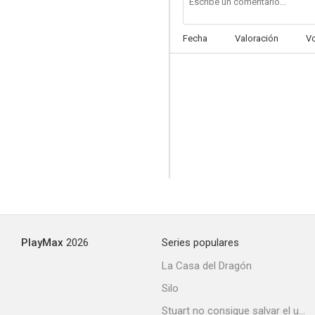
Fecha
Valoración
V
Doble de riesgo
--
PlayMax
2026
Series populares
Sanguijuelas
La Casa del Dragón
--
Silo
Stuart no consigue salvar el universo