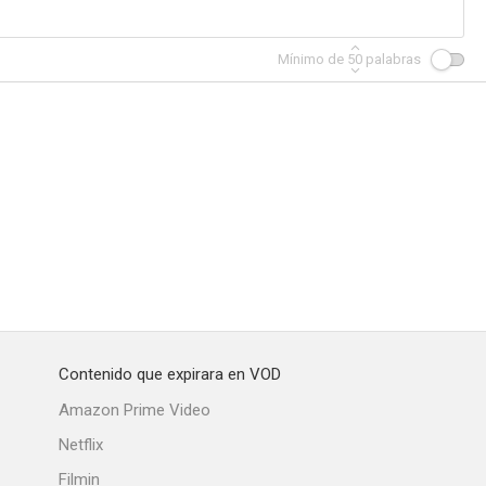
Mínimo de
50
palabras
ders
La tumba del Hombre Lobo
Countess Dracula's Orgy of Blood
--
--
--
Contenido que expirara en VOD
ortal
Platinum Blonde
Veneno Mortal
Amazon Prime Video
--
--
--
Netflix
Filmin