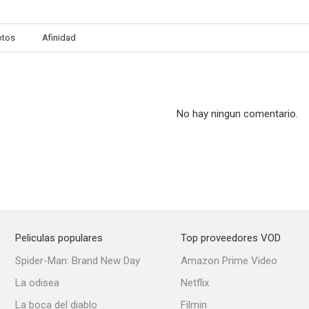
otos
Afinidad
El beso de la momia 2
Mum
Los Outsi
--
--
No hay ningun comentario.
Peliculas populares
Top proveedores VOD
Bikini Airways
Quigley
Examen m
Spider-Man: Brand New Day
Amazon Prime Video
--
--
La odisea
Netflix
La boca del diablo
Filmin