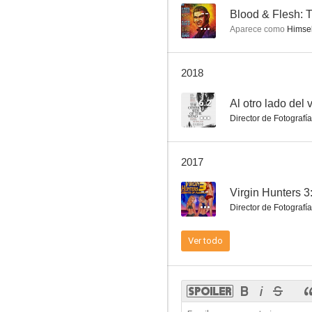
--
Blood & Flesh: 
Aparece como
Himself
Megavixens Up!
2018
2.0
6.2
Al otro lado del 
Director de Fotografía
2017
--
Virgin Hunters 3
Director de Fotografía
Los Dreggs
Ver todo
--