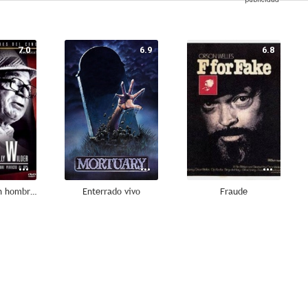
7.0
6.9
6.8
Billy Wilder: Un hombre perfecto al 60 por ciento
Enterrado vivo
Fraude
6.2
5.5
5.3