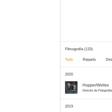
Executive Command
5.3
Filmografía (133)
Todo
Reparto
Dir
2020
Cromwell, el rey de los bárbaros
4.0
--
Hopper/Welles
Director de Fotografía
2019