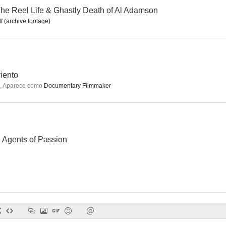
The Reel Life & Ghastly Death of Al Adamson
 (archive footage)
La invasión de las abejas reina
El asesino de la caja de herramientas
Jugando co
--
--
viento
,
Aparece como
Documentary Filmmaker
: Agents of Passion
Hopper/Welles
Blood & Flesh: The Reel Life & Ghastly Death of Al Adamson
--
--