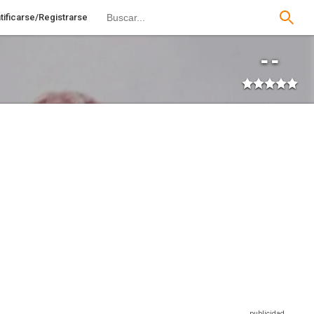
tificarse/Registrarse
--