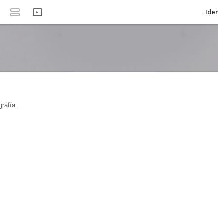
Iden
rafía.