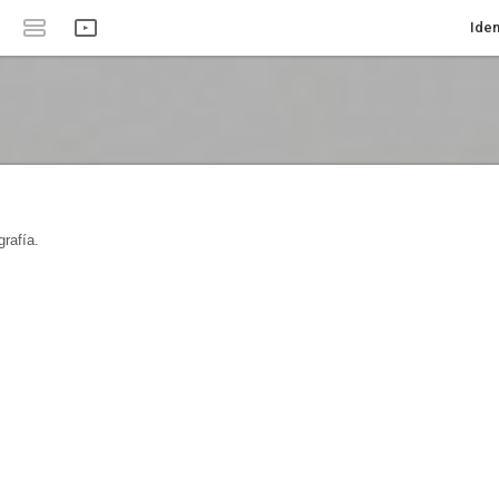
Iden
rafía.