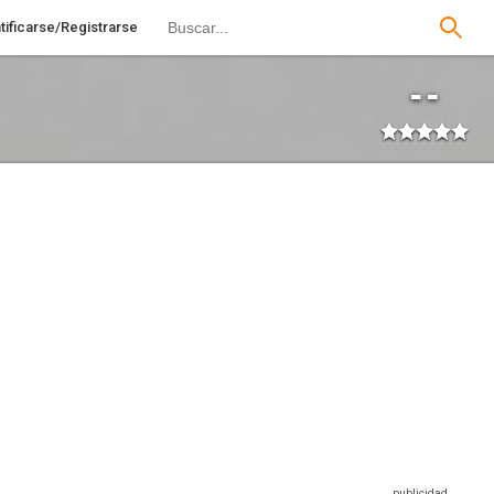
tificarse/Registrarse
--