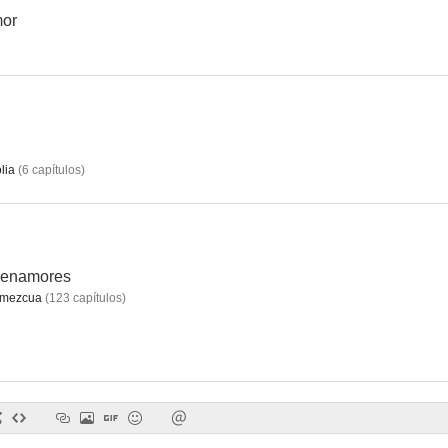
mor
El Cid cabreador
Luz Clarita
--
--
lia
(
6
capítulos
)
e enamores
Amezcua
(
123
capítulos
)
Bajo un mismo rostro
Perfume, efecto inmediato
Entre la vida y
--
--