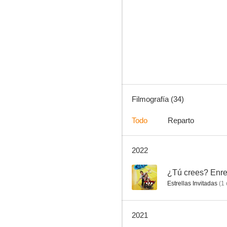
Un refugio para el amor
7.0
Filmografía (34)
Todo
Reparto
2022
Jugando con la muerte
4.0
--
¿Tú crees? Enre
Estrellas Invitadas
(
1
2021