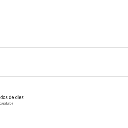
Mujer de madera
Diseñando tu amor
Santa Di
6.5
6.0
Las pícaras
Alma rebelde
Latidos de 
3.0
2.0
dos de diez
capítulo
)