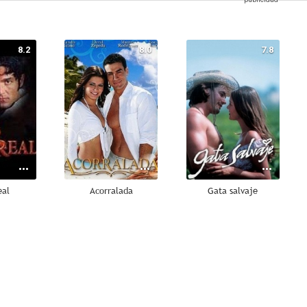
8.2
8.0
7.8
eal
Acorralada
Gata salvaje
7.0
7.0
7.0