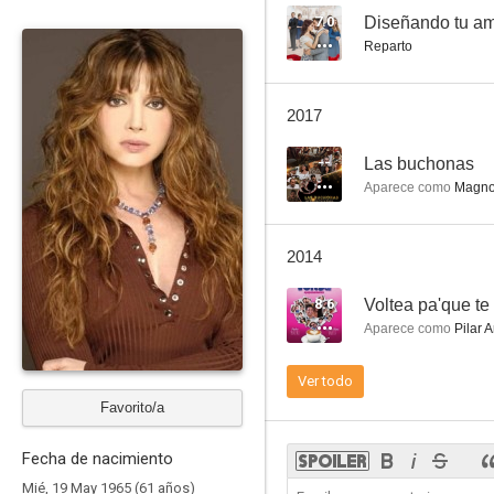
7.0
Diseñando tu a
Reparto
Mujer, casos de la vida real
2017
--
--
Las buchonas
Aparece como
Magno
2014
8.6
Voltea pa'que t
Aparece como
Pilar 
Hasta que el dinero nos separe
Ver todo
--
Favorito/a
Fecha de nacimiento
Mié, 19 May 1965 (61 años)