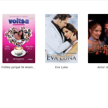
8.6
8.5
Voltea pa'que te enamores
Eva Luna
Amor r
7.5
7.0