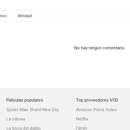
otos
Afinidad
J.R. contraataca (La dinastia de J.R.)
Jugando con la muerte
Acorral
No hay ningun comentario.
Peliculas populares
Top proveedores VOD
Spider-Man: Brand New Day
Amazon Prime Video
La odisea
Netflix
La boca del diablo
Filmin