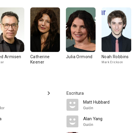
ed Armisen
Catherine
Julia Ormond
Noah Robbins
Keener
car
Mark Erickson
Escritura
Matt Hubbard
dor
Guión
a
Alan Yang
Guión