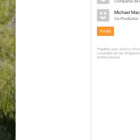
Compañía de 
Michael Ma
Co-Productor
9 más
PlayMax solo ofrece inform
copyright de las imágenes
distribuidoras.