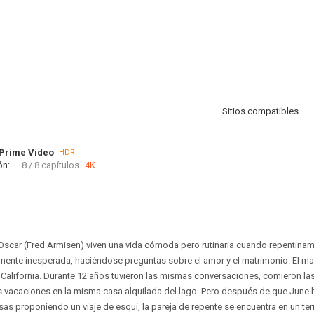
Sitios compatibles
Prime Video
HDR
ón:
8 / 8 capítulos
4K
Oscar (Fred Armisen) viven una vida cómoda pero rutinaria cuando repentina
ente inesperada, haciéndose preguntas sobre el amor y el matrimonio. El mat
 California. Durante 12 años tuvieron las mismas conversaciones, comieron 
 vacaciones en la misma casa alquilada del lago. Pero después de que June 
as proponiendo un viaje de esquí, la pareja de repente se encuentra en un te