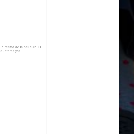
irector de la película. El
oductoras y/o