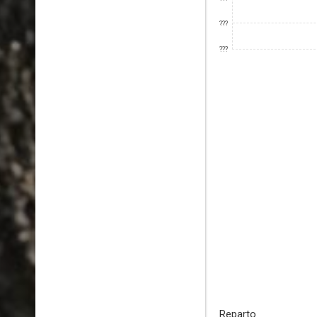
???
???
Reparto