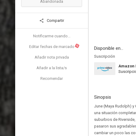
Abandonada
Compartir
Notificarme cuando...
N
Editar fechas de marcado
Disponible en...
Suscripción
Añadir nota privada
Amazon 
Añadir a la lista/s
Suscripci
Recomendar
Sinopsis
June (Maya Rudolph) y 
una situación completam
suburbios de Riverside,
pasaron sus agradables
cambiar un poco las cos