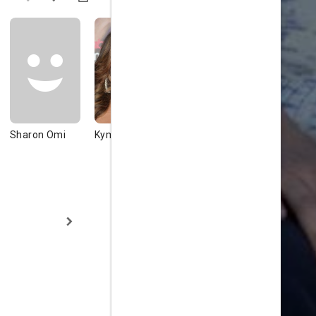
Sharon Omi
Kym Whitley
Obba
Peter Well
Babatundé