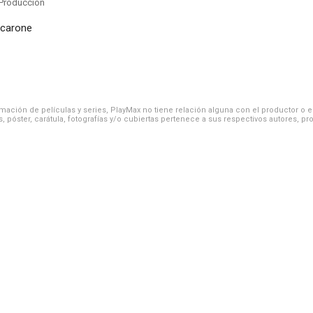
Produccion
ccarone
ación de películas y series, PlayMax no tiene relación alguna con el productor o el d
, póster, carátula, fotografías y/o cubiertas pertenece a sus respectivos autores, pr