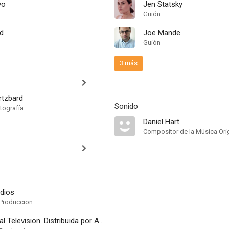
vo
Jen Statsky
Guión
d
Joe Mande
Guión
3 más
rtzbard
Sonido
tografía
Daniel Hart
Compositor de la Música Orig
dios
Produccion
NBC Universal Television. Distribuida por Amazon Prime Video