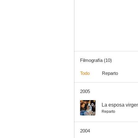
Alta tensión
--
Filmografía (10)
Todo
Reparto
2005
Cambiando el destino
--
8.0
La esposa virge
Reparto
2004