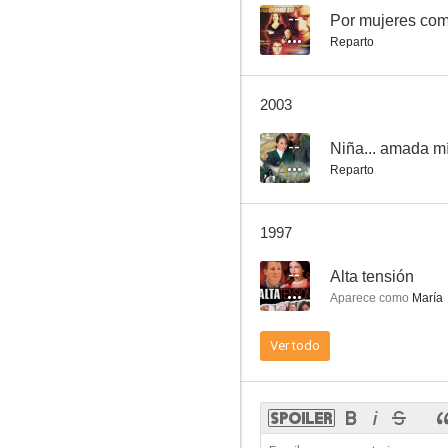
--
Por mujeres com
Reparto
Yo, el ejecutor
2003
--
Niña... amada m
Reparto
1997
--
Alta tensión
Aparece como
María
Ver todo