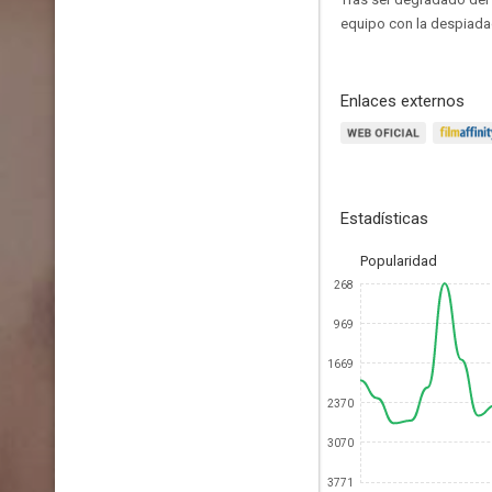
equipo con la despiadad
Enlaces externos
Estadísticas
Popularidad
268
969
1669
2370
3070
3771