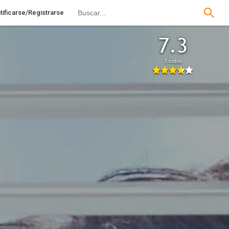
tificarse/Registrarse
7.3
3 votos