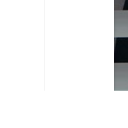
Contenido que expirara en VOD
Amazon Prime Video
Netflix