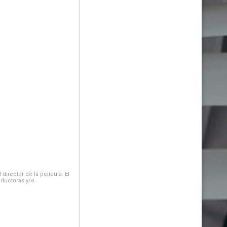
irector de la película. El
oductoras y/o