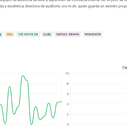
a y excéntrica directora de auditoría Joo In-ah, quien guarda un secreto prop
Ca
10
8
6
4
2
0