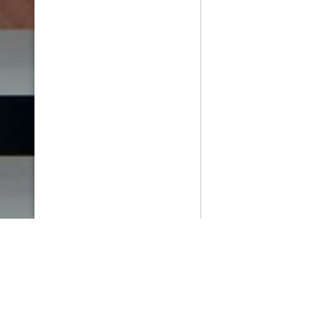
PlayMax
2026
Series populares
La Casa del Dragón
Silo