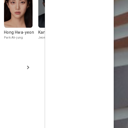
Hong Hwa-yeon
Kang Sang-jun
Jeon Kuk-hwan
Oh Dae-hw
Park Ah-jung
Jeon Seong-yeol
Jeon Mu-tae
Mu Kwang-il