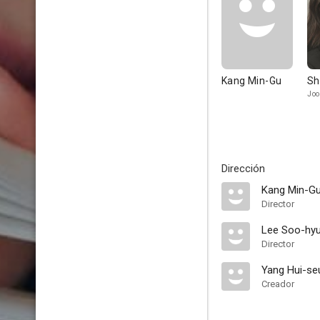
Kang Min-Gu
Sh
Joo
Dirección
Kang Min-G
Director
Lee Soo-hy
Director
Yang Hui-se
Creador