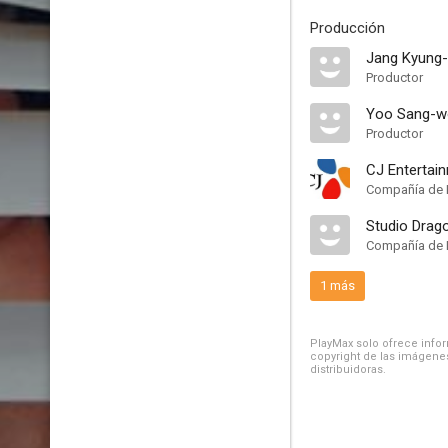
Producción
Jang Kyung-
Productor
Yoo Sang-w
Productor
CJ Entertai
Compañía de 
Studio Drag
Compañía de 
1 más
PlayMax solo ofrece inform
copyright de las imágenes
distribuidoras.