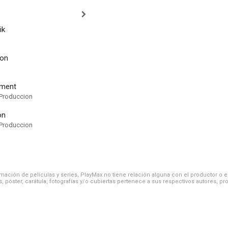
ik
on
nment
Produccion
on
Produccion
ación de películas y series, PlayMax no tiene relación alguna con el productor o el d
, póster, carátula, fotografías y/o cubiertas pertenece a sus respectivos autores, pr