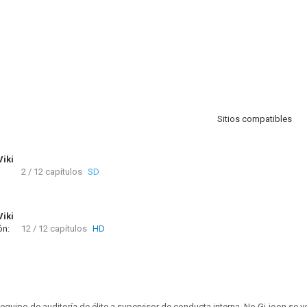
Sitios compatibles
Viki
2 / 12 capítulos
SD
Viki
ón:
12 / 12 capítulos
HD
equipo de auditoría de élite a supervisor de conducta interna, No Gi-joon se 