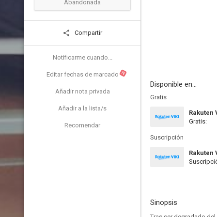
Abandonada
Compartir
Notificarme cuando...
N
Editar fechas de marcado
Disponible en...
Añadir nota privada
Gratis
Añadir a la lista/s
Rakuten 
Gratis:
Recomendar
Suscripción
Rakuten 
Suscripci
Sinopsis
Tras ser degradado del 