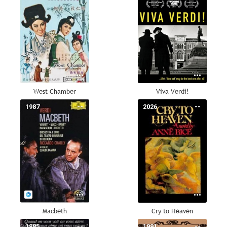
West Chamber
Viva Verdi!
1987
--
2026
--
Macbeth
Cry to Heaven
1985
--
1991
--