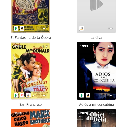
El Fantasma de la Ópera
La diva
1936
6.7
1993
6.8
San Francisco
Adiós a mi concubina
1935
8.4
2026
--