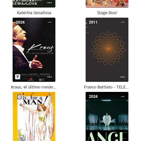
Katerina Izmailova
Stage Door
2024
--
2011
--
Kraus, el último romántico
Franco Battiato - TELESIO dietro le quinte
1930
--
2024
--