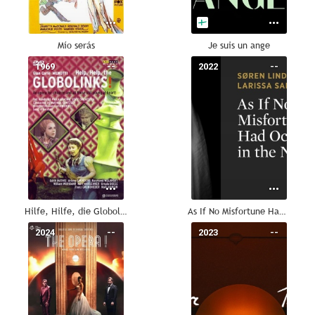
Mío serás
Je suis un ange
1969
--
2022
--
Hilfe, Hilfe, die Globolinks!
As If No Misfortune Had Occurred in the Night
2024
--
2023
--