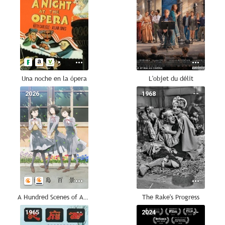
Una noche en la ópera
L'objet du délit
2026
--
1968
--
A Hundred Scenes of AWAJIMA
The Rake's Progress
1965
--
2024
--