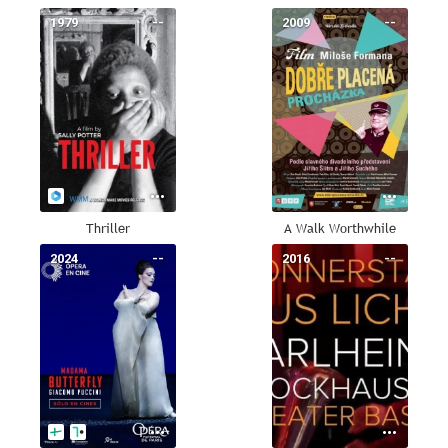
1979
--
2009
--
Thriller
A Walk Worthwhile
2024
--
2016
--