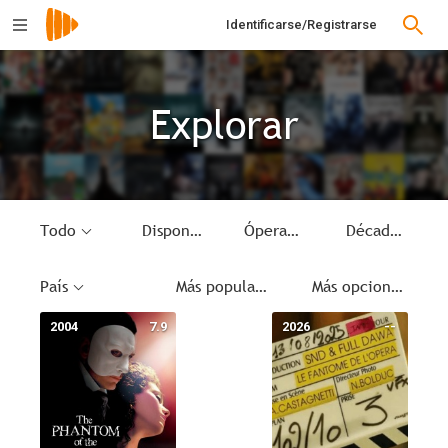
Identificarse/Registrarse
Explorar
Todo
Disponible
Ópera
Década
País
Más populares
Más opciones
2004
7.9
2026
--