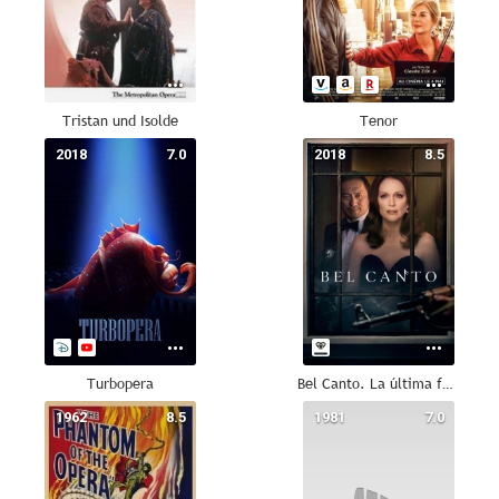
Tristan und Isolde
Tenor
2018
7.0
2018
8.5
Turbopera
Bel Canto. La última función
1962
8.5
1981
7.0