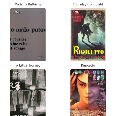
Madama Butterfly
Thursday from Light
1975
--
1946
--
A Little Journey
Rigoletto
1967
--
1996
--