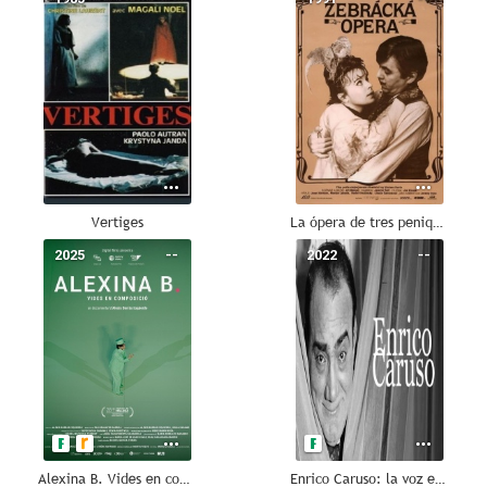
Vertiges
La ópera de tres peniques
2025
--
2022
--
Alexina B. Vides en composició
Enrico Caruso: la voz eterna