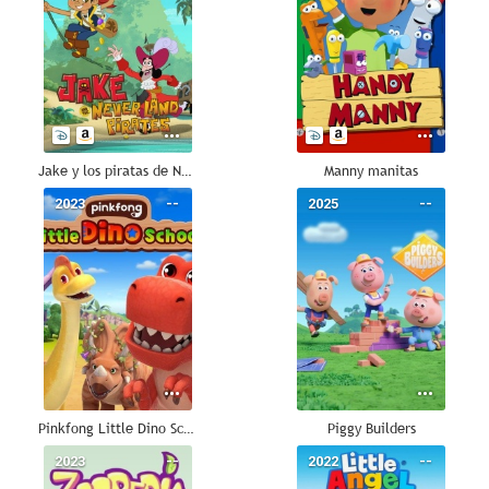
Jake y los piratas de Nunca Jamás
Manny manitas
2023
--
2025
--
Pinkfong Little Dino School
Piggy Builders
2023
--
2022
--