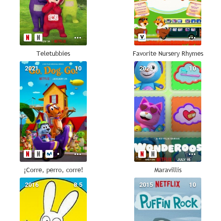
Teletubbies
Favorite Nursery Rhymes
2021
10
2024
10
¡Corre, perro, corre!
Maravillis
2016
8.5
2015
10