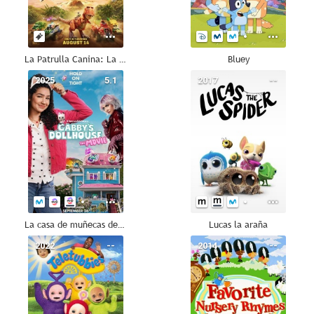
La Patrulla Canina: La dino película
Bluey
2025
5.1
2017
--
La casa de muñecas de Gabby: La película
Lucas la araña
2022
--
2014
--