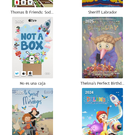
Thomas & Friends: Sodor canta unido
Sheriff Labrador
2025
--
2025
--
No es una caja
Thelma's Perfect Birthday
2025
--
2024
--