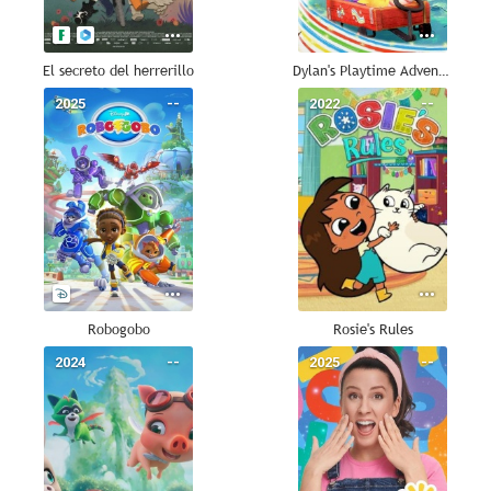
El secreto del herrerillo
Dylan's Playtime Adventures
2025
--
2022
--
Robogobo
Rosie's Rules
2024
--
2025
--