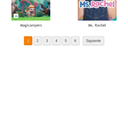
Magicampers
Ms. Rachel
1
2
3
4
5
6
Siguiente