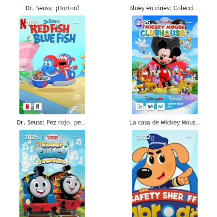
Dr. Seuss: ¡Horton!
Bluey en cines: Colección: Juguemos a ser chef
2025
--
2025
--
Dr. Seuss: Pez rojo, pez azul
La casa de Mickey Mouse+
2025
--
2022
--