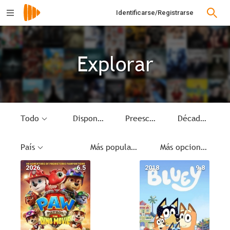
Identificarse/Registrarse
Explorar
Todo
Disponible
Preescolar
Década
País
Más populares
Más opciones
2026
6.5
2018
9.8