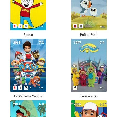
Simon
Puffin Rock
2013
7.2
1997
7.9
La Patrulla Canina
Teletubbies
2011
6.0
2006
6.2