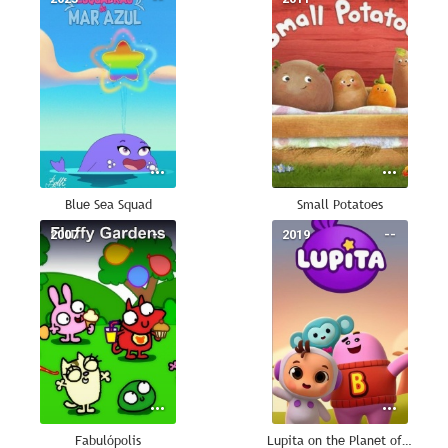
Blue Sea Squad
Small Potatoes
2007
--
2019
--
Fabulópolis
Lupita on the Planet of the Grown-Ups