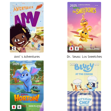
2019
--
2025
--
Ami´s Adventures
Dr. Seuss: Los Sneetches
2025
--
2025
8.0