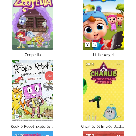
Zoopedia
Little Angel
2021
--
2019
--
Rookie Robot Explores the World
Charlie, el Entrevistador De Cosas
2023
--
2011
--