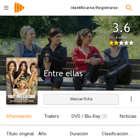
Identificarse/Registrarse
3.6
6 votos
Entre ellas
Marcar ficha
Estrenada
Información
Trailers
DVD / Blu-Ray
(2)
Noticias
Título original
Año
Duración
Clasificación por edades