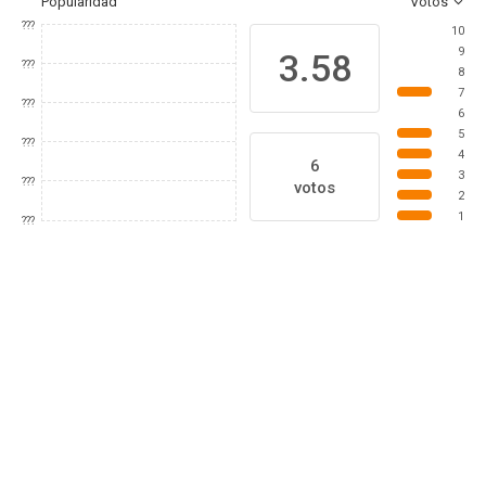
Popularidad
Votos
???
10
9
3.58
???
8
7
???
6
5
???
4
6
3
???
votos
2
1
???