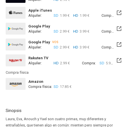
Disponible hasta el Mié, 31 Dic 2031 (Quedan 5 años)
Apple iTunes
Alquiler:
SD
1.99 €
HD
1.99 €
Compra:
SD
4
Google Play
Alquiler:
SD
2.99 €
HD
3.99 €
Compra:
SD
7
Google Play
VOS
Alquiler:
SD
2.99 €
HD
3.99 €
Compra:
SD
7
Rakuten TV
Alquiler:
HD
2.99 €
Compra:
SD
5.99 €
HD
7
Compra física
Amazon
Compra física:
SD
17.85 €
Sinopsis
Laura, Eva, Anouch y Yael son cuatro primas, muy diferentes y
entrañables, que tienen algo en común: mienten pero siempre por