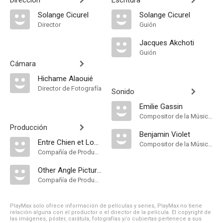
Dirección
Escritura
Solange Cicurel
Solange Cicurel
Director
Guión
Jacques Akchoti
Guión
Cámara
Hichame Alaouié
Director de Fotografía
Sonido
Emilie Gassin
Compositor de la Música Original
Producción
Benjamin Violet
Entre Chien et Loup
Compositor de la Música Original
Compañía de Produccion
Other Angle Pictures
Compañía de Produccion
PlayMax solo ofrece información de películas y series, PlayMax no tiene
relación alguna con el productor o el director de la película. El copyright de
las imágenes, póster, carátula, fotografías y/o cubiertas pertenece a sus