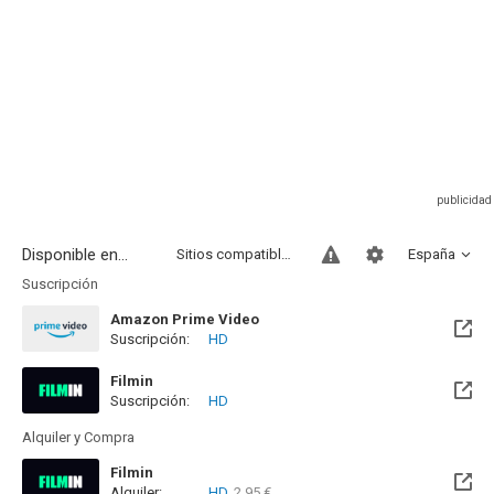
Disponible en...
Sitios compatibles
España
Suscripción
Amazon Prime Video
Suscripción:
HD
Filmin
Suscripción:
HD
Disponible hasta el Mié, 31 Dic 2031 (Quedan 5 años)
Alquiler y Compra
Filmin
Alquiler:
HD
2.95 €