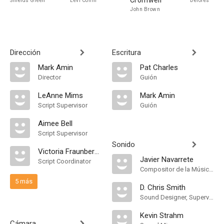
Cromwell
Shields Green
Levi Coffin
Delores
John Brown
Dirección
Escritura
Mark Amin
Pat Charles
Director
Guión
LeAnne Mims
Mark Amin
Script Supervisor
Guión
Aimee Bell
Script Supervisor
Sonido
Victoria Fraunberger
Javier Navarrete
Script Coordinator
Compositor de la Música Original
5 más
D. Chris Smith
Sound Designer, Supervising Sound Editor
Kevin Strahm
Cámara