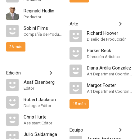
Reginald Hudlin
Productor
Arte
Sobini Films
Richard Hoover
Compañía de Produccion
Diseño de Producción
26 más
Parker Beck
Dirección Artística
Diana Ardila Gonzalez
Edición
Art Department Coordinator
Asaf Eisenberg
Margot Foster
Editor
Art Department Coordinator
Robert Jackson
15 más
Dialogue Editor
Chris Hurte
Assistant Editor
Equipo
Julio Saldarriaga