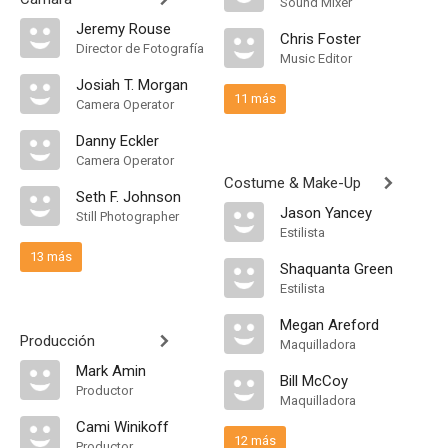
Sound Mixer
Jeremy Rouse
Chris Foster
Director de Fotografía
Music Editor
Josiah T. Morgan
11 más
Camera Operator
Danny Eckler
Camera Operator
Costume & Make-Up
Seth F. Johnson
Jason Yancey
Still Photographer
Estilista
13 más
Shaquanta Green
Estilista
Megan Areford
Producción
Maquilladora
Mark Amin
Bill McCoy
Productor
Maquilladora
Cami Winikoff
12 más
Productor