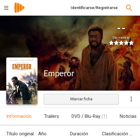
Identificarse/Registrarse
--
Sin valorar
Emperor
Marcar ficha
Estrenada
Información
Trailers
DVD / Blu-Ray
(1)
Noticias
Título original
Año
Duración
Clasificación por edades