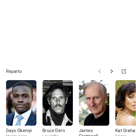
Reparto
Dayo Okeniyi
Bruce Dern
James
Kat Grah