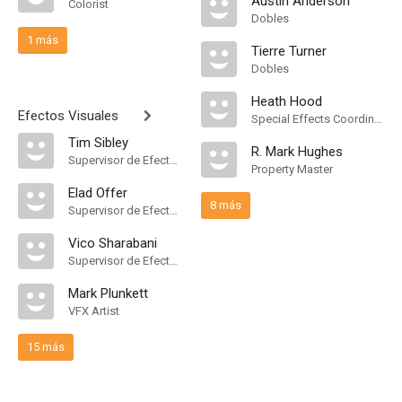
Austin Anderson
Colorist
Dobles
1 más
Tierre Turner
Dobles
Heath Hood
Efectos Visuales
Special Effects Coordinator
Tim Sibley
R. Mark Hughes
Supervisor de Efectos Visuales
Property Master
Elad Offer
8 más
Supervisor de Efectos Visuales
Vico Sharabani
Supervisor de Efectos Visuales
Mark Plunkett
VFX Artist
15 más