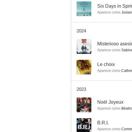
--
Six Days in Spri
Aparece como
Josia
The French Kissers
2024
6.4
6.4
Aparece como
Sabin
--
Le choix
Aparece como
Cather
2023
Misterioso asesinato en la montaña
7.0
Noël Joyeux
6.1
Aparece como
Béatri
--
B.R.I.
Aparece como
Commis