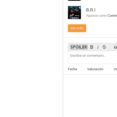
--
B.R.I
Aparece como
Commis
Ver todo
Frank & Lola
6.0
Fecha
Valoración
V
Los patriotas
5.5