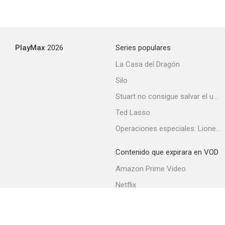
Lo más cercano al cielo
PlayMax
2026
Series populares
--
La Casa del Dragón
Silo
Stuart no consigue salvar el universo
Ted Lasso
Operaciones especiales: Lioness
Contenido que expirara en VOD
Aïe
Amazon Prime Video
--
Netflix
Filmin
Movistar+