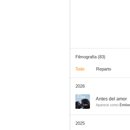
Noël Joyeux
7.0
Filmografía (83)
Todo
Reparto
2026
Crónica de una mentira
6.8
--
Antes del amor
Aparece como
Émilie
2025